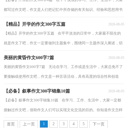
都写过作文吧，作文是人们把记忆中所存储的有关知识、经验和思想用书
面形式表达出来的记叙方式。那么，怎么...
【精品】开学的作文300字五篇
2026-08-05
【精品】开学的作文300字五篇 在平平淡淡的日常中，大家最不陌生的
就是作文了吧，作文一定要做到主题集中，围绕同一主题作深入阐述，切
忌东拉西扯，主题涣散甚至无主题。写起作文...
美丽的黄昏作文600字7篇
2026-08-05
美丽的黄昏作文600字7篇 无论在学习、工作或是生活中，大家总免不了
要接触或使用作文吧，作文是一种言语活动，具有高度的综合性和创造
性。你知道作文怎样才能写的好吗？以下是小...
【必备】叙事作文300字锦集10篇
2026-08-05
【必备】叙事作文300字锦集10篇 在学习、工作、生活中，大家一定都
接触过作文吧，借助作文人们可以实现文化交流的目的。你知道作文怎样
写才规范吗？下面是小编精心整理的叙事...
1
2
3
4
5
首页
上一页
下一页