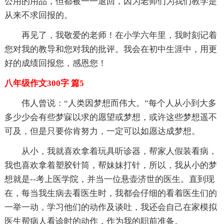
公用的用品，但都被一一退回，因为老师们为我们教学是
从来不求回报的。
再见了，我敬爱的老师！在小学六年里，我时刻记着
您对我的教导和您对我的批评。我会在初中生涯中，用更
好的成绩回报您，感恩您！
八年级作文300字 篇5
伟人曾说：“人类因梦想而伟大。”每个人从小到大多
多少少会有些梦寐以求的愿望或梦想，或许这些梦想遥不
可及，但是只要你肯努力，一定可以如愿达成梦想。
从小，我就喜欢拿着玩具听诊器，帮家人假装看病，
我也喜欢拿着塑胶针筒，帮妹妹打针，所以，我从小的梦
想就是--考上医学院，并当一位悬壶济世的医生。直到现
在，每当我生病去看医生时，我都会仔细的看着医生们的
一举一动，学习他们的动作及谈吐，我还会自己在家模拟
医生帮病人看诊时的动作，作为我的职前准备。