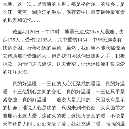
大地。这一次，是青海的玉树，那是格萨尔王的故乡，是
长江、黄河、澜沧江的源头，保存着中国最美最纯最宝贵
的风景和记忆……
截至4月20日下午17时，地震已造成20xx人遇难，失
踪175人，受伤12135人，其中重伤1434。中华民族素有
扶危济困、行善积德的美德。虽然，我们暂不能亲临现场
去帮助那些受难的人，但是我们可以伸出援助之手，积极
捐款，为他们送去温暖、送去希望，让涓涓细流汇集成爱
的汪洋大海。
真的好温暖，十三亿的人心汇聚成的暖流；真的好温
暖，十三亿颗心之间的交汇；真的好温暖，十三亿只手紧
紧交缠；真的好温暖……谁说人是无情的，只因没有显示
的机会；谁说人心是硬的，只因未到伤心处！大灾面前才
能显示出这大爱，这如火的暖，这比火更甚的暖。不论是
天堂还是人间，处处充满了爱，处处充满了暖，满满的温