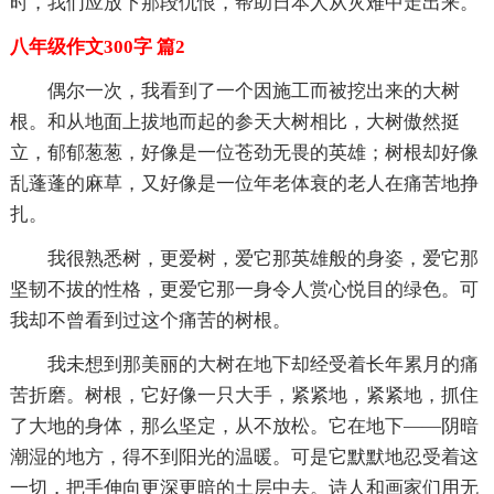
时，我们应放下那段仇恨，帮助日本人从灾难中走出来。
八年级作文300字 篇2
偶尔一次，我看到了一个因施工而被挖出来的大树
根。和从地面上拔地而起的参天大树相比，大树傲然挺
立，郁郁葱葱，好像是一位苍劲无畏的英雄；树根却好像
乱蓬蓬的麻草，又好像是一位年老体衰的老人在痛苦地挣
扎。
我很熟悉树，更爱树，爱它那英雄般的身姿，爱它那
坚韧不拔的性格，更爱它那一身令人赏心悦目的绿色。可
我却不曾看到过这个痛苦的树根。
我未想到那美丽的大树在地下却经受着长年累月的痛
苦折磨。树根，它好像一只大手，紧紧地，紧紧地，抓住
了大地的身体，那么坚定，从不放松。它在地下——阴暗
潮湿的地方，得不到阳光的温暖。可是它默默地忍受着这
一切，把手伸向更深更暗的土层中去。诗人和画家们用无