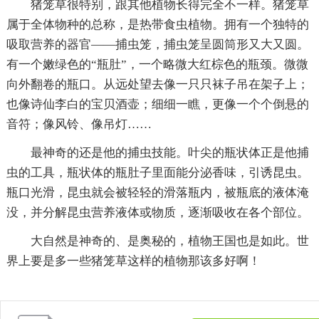
猪笼草很特别，跟其他植物长得完全不一样。猪笼草
属于全体物种的总称，是热带食虫植物。拥有一个独特的
吸取营养的器官——捕虫笼，捕虫笼呈圆筒形又大又圆。
有一个嫩绿色的“瓶肚”，一个略微大红棕色的瓶颈。微微
向外翻卷的瓶口。从远处望去像一只只袜子吊在架子上；
也像诗仙李白的宝贝酒壶；细细一瞧，更像一个个倒悬的
音符；像风铃、像吊灯……
最神奇的还是他的捕虫技能。叶尖的瓶状体正是他捕
虫的工具，瓶状体的瓶肚子里面能分泌香味，引诱昆虫。
瓶口光滑，昆虫就会被轻轻的滑落瓶内，被瓶底的液体淹
没，并分解昆虫营养液体或物质，逐渐吸收在各个部位。
大自然是神奇的、是奥秘的，植物王国也是如此。世
界上要是多一些猪笼草这样的植物那该多好啊！