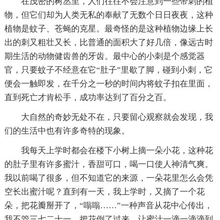
在茂密的树丛里，人们往往不会注意到一些带刺的植
物，但它们却为人类无私的奉献了无数个日日夜夜，这种
植物是蚊子、苍蝇的克星。最奇怪的是这种植物边缘上长
出的刺又粗壮又长，比普通的面积大了好几倍，像远古时
期生活的动物健齿兽的牙齿。最中心的小刺是个感觉器
官，只要蚊子不经意在它“肚子”里歇了脚，碰到小刺，它
便会一触即发，在千分之一秒的时间内将蚊子扣在里面，
直到死亡才肯松手，成功率达到了百分之百。
大自然的奇妙无处不在，只要留心观察就会发现，我
们的生活中也有许多奇特的现象。
我每天上学时都会在楼下小树上摘一朵小花，这种花
的肚子里有许多蜜汁，香甜可口，喝一口使人神清气爽。
我以前喝了很多，但不知道它的来源，一朵花里怎么会凭
空长出蜜汁呢？直到有一天，我上学时，又摘了一个花
朵，把花瓣掰开了，“嗡嗡……”一种声音从花中心传出，
我不管三七二十一，把花倒了过来，让蜜汁一滴一滴滴到