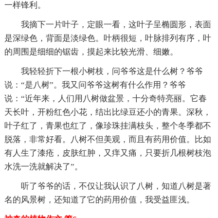
一样锋利。
我摘下一片叶子，定眼一看，这叶子呈椭圆形，表面
是深绿色，背面是淡绿色。叶柄很短，叶脉排列有序，叶
的周围是细细的锯齿，摸起来比较光滑、细嫩。
我轻轻折下一根小树枝，问爷爷这是什么树？爷爷
说：“是八树”。我又问爷爷这树有什么作用？爷爷
说：“近年来，人们用八树做盆景，十分奇特亮丽。它春
天长叶，开粉红色小花，结出比绿豆还小的青果。深秋，
叶子红了，青果也红了，像珍珠挂满枝头，整个冬季都不
脱落，非常好看。八树不但美观，而且有药用价值。比如
有人生了漆疮，皮肤红肿，又痒又痛，只要折几根树枝泡
水洗一洗就解决了”。
听了爷爷的话，不仅让我认识了八树，知道八树是著
名的风景树，还知道了它的药用价值，我受益匪浅。