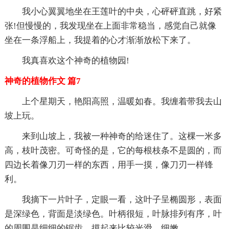
我小心翼翼地坐在王莲叶的中央，心砰砰直跳，好紧
张!但慢慢的，我发现坐在上面非常稳当，感觉自己就像
坐在一条浮船上，我提着的心才渐渐放松下来了。
我真喜欢这个神奇的植物园!
神奇的植物作文 篇7
上个星期天，艳阳高照，温暖如春。我缠着带我去山
坡上玩。
来到山坡上，我被一种神奇的给迷住了。这棵一米多
高，枝叶茂密。可奇怪的是，它的每根枝条不是圆的，而
四边长着像刀刃一样的东西，用手一摸，像刀刃一样锋
利。
我摘下一片叶子，定眼一看，这叶子呈椭圆形，表面
是深绿色，背面是淡绿色。叶柄很短，叶脉排列有序，叶
的周围是细细的锯齿，摸起来比较光滑、细嫩。