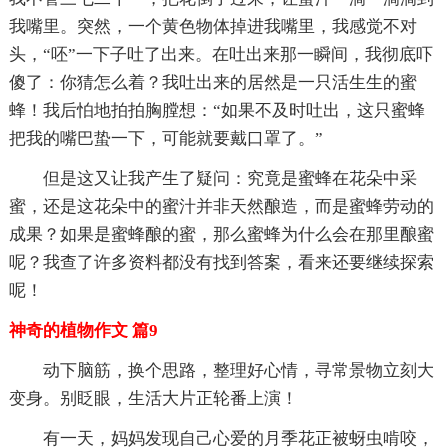
我嘴里。突然，一个黄色物体掉进我嘴里，我感觉不对
头，“呸”一下子吐了出来。在吐出来那一瞬间，我彻底吓
傻了：你猜怎么着？我吐出来的居然是一只活生生的蜜
蜂！我后怕地拍拍胸膛想：“如果不及时吐出，这只蜜蜂
把我的嘴巴蛰一下，可能就要戴口罩了。”
但是这又让我产生了疑问：究竟是蜜蜂在花朵中采
蜜，还是这花朵中的蜜汁并非天然酿造，而是蜜蜂劳动的
成果？如果是蜜蜂酿的蜜，那么蜜蜂为什么会在那里酿蜜
呢？我查了许多资料都没有找到答案，看来还要继续探索
呢！
神奇的植物作文 篇9
动下脑筋，换个思路，整理好心情，寻常景物立刻大
变身。别眨眼，生活大片正轮番上演！
有一天，妈妈发现自己心爱的月季花正被蚜虫啃咬，