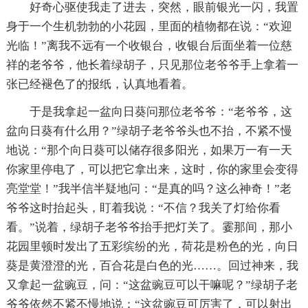
好奇心驱使我走了进去，突然，眼前银光一闪，我置
身于一个生机勃勃的小花园，里面的植物都在说：“欢迎
光临！”离我不远有一个收银台，收银台后面坐着一位慈
祥的老爷爷，他长着绿胡子，只见那位老爷爷手上拿着一
张已经褪色了的报纸，认真地看着。
于是我拿起一盆向日葵问那位老爷爷：“老爷爷，这
盆向日葵有什么用？”绿胡子老爷爷头也不抬，不紧不慢
地说：“那个向日葵可以储存很多阳光，如果万一有一天
你家里停电了，可以把它拿出来，这时，你的家里会变得
亮堂堂！”我半信半疑地问：“是真的吗？这么神奇！”老
爷爷这时抬起头，盯着我说：“不信？我关了灯给你看
看。”说着，绿胡子老爷爷抬手把灯关了。霎那间，那小
花园里顿时发出了五彩缤纷的光，荷花是粉色的光，向日
葵是黄澄澄的光，百合花是白色的光……。回过神来，我
又拿起一盆豌豆，问：“这盆豌豆可以干嘛呢？”绿胡子老
爷爷依然不紧不慢地说：“这盆豌豆可厉害了，可以射出