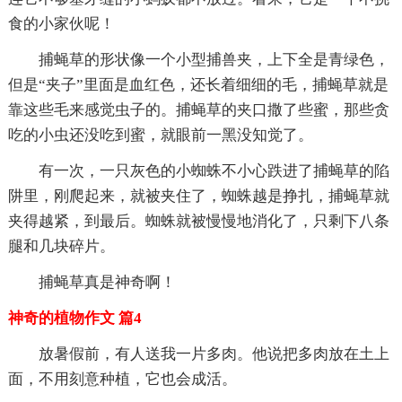
食的小家伙呢！
捕蝇草的形状像一个小型捕兽夹，上下全是青绿色，
但是“夹子”里面是血红色，还长着细细的毛，捕蝇草就是
靠这些毛来感觉虫子的。捕蝇草的夹口撒了些蜜，那些贪
吃的小虫还没吃到蜜，就眼前一黑没知觉了。
有一次，一只灰色的小蜘蛛不小心跌进了捕蝇草的陷
阱里，刚爬起来，就被夹住了，蜘蛛越是挣扎，捕蝇草就
夹得越紧，到最后。蜘蛛就被慢慢地消化了，只剩下八条
腿和几块碎片。
捕蝇草真是神奇啊！
神奇的植物作文 篇4
放暑假前，有人送我一片多肉。他说把多肉放在土上
面，不用刻意种植，它也会成活。