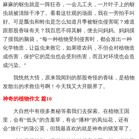
麻麻的蚜虫就是一阵狂吞，一会儿工夫，一片叶子上的蚜
虫就被清除干净了。看着这壮观的场面，我在一旁拍手叫
好。可是瓢虫和蛉虫是怎么知道月季被蚜虫侵害呢？难道
跟那股香味有关？我百思不得其解，便去问妈妈。妈妈摸
了摸我的脑袋，“每一种植物受到侵害时，都会发出一种
化学物质，让益虫来救它，如果喷农药，不但会对植物造
成伤害，保护它的昆虫也会受到伤害，而且对环境也会造
成污染。”
我恍然大悟，原来我闻到的那股奇怪的香味，是植物
发散出的求救信号啊！今天我又大开眼界了。
神奇的植物作文 篇10
大自然中有很多奥秘等着我们去探索。在植物王国
里，会有“低头”的含羞草，有会“播种”的凤仙花，还有
会“旅行”的蒲公英，但我最喜欢的就是神奇的猪笼草了。