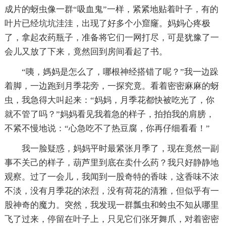
成片的蚜虫像一群“吸血鬼”一样，紧紧地贴着叶子，有的
叶片已经坑坑洼洼，出现了好多个小窟窿。妈妈心疼极
了，拿起农药瓶子，准备将它们一网打尽，可是犹豫了一
会儿又放了下来，竟然回到房间看起了书。
“咦，媽妈是怎么了，哪根神经搭错了呢？”我一边跺
着脚，一边跑到月季花旁，一探究竟。看着密密麻麻的蚜
虫，我急得大叫起来：“妈妈，月季花都快被吃光了，你
就不管了吗？”妈妈看见我着急的样子，拍拍我的肩膀，
不紧不慢地说：“心急吃不了热豆腐，你再仔细看看！”
我一脸疑惑，妈妈平时最紧张月季了，现在竟然一副
事不关己的样子，葫芦里到底在卖什么药？我只好静静地
观察。过了一会儿，我闻到一股奇特的香味，这香味不浓
不淡，没有月季花的浓烈，没有荷花的清雅，但似乎有一
股神奇的魔力。突然，我发现一群瓢虫和蛉虫不知从哪里
飞了过来，停留在叶子上，只见它们张牙舞爪，对着密密