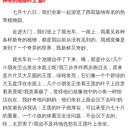
神奇的植物作文 篇6
七月十八日，我们全家一起游览了西双版纳有名的热
带植物园。
走进大门，我们坐上了观光车。一路上，我看见各种
各样新奇的植物，都是我以前从没有见到的。我感觉像是
来到了一个奇异的世界，既新鲜又奇妙。
观光车在一个池塘边停了下来。咦，那是什么?几个
小朋友怎么坐在水面上呢?我三步并作两步跑过去，原来
是片片又大又圆的王莲，绿得发亮，它们像一个个碧绿的
大玉盘浮在水面上，几个小朋友正坐着王莲的叶子上欣赏
着美景呢!我羡慕极了，觉得他们就像池中的小鱼一样快
活自在。我好奇地问妈妈：他们坐在上面会沉下去吗?妈
妈笑着告诉我说：王莲的叶子很厚实，可以承受六七十斤
的重量。一个小孩的体重完全没问题，不会沉下去的。
哇，太厉害了!我迫不及待地也想在王莲叶上坐坐。