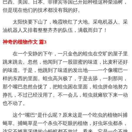
巴西、美国、日本、菲律宾等国已开始种植这种柴油树，
但是现在他们的技术都没有我的好。
太阳快要下山了，晚霞映红了大地。采电机器人、采
油机器人又排着整整齐齐的队伍，满载而归了！
神奇的植物作文 篇3
在一个安静的下午，一只金色的蝗虫在空旷的屋子里
跳来跳去。忽然，他闻到了一股甜蜜的味道，比麦秆还好
的味道。于是，他跳到了味道的发出地——一个像嘴巴一
样的东西的里面。蝗虫高兴极了，于是去舔，一刹那间，
那个嘴巴忽然合拢了，把蝗虫困在里面，蝗虫拼命地努力
挣扎，不过已经没用了。不一会儿，蝗虫就瘫软下来一动
也不动了。
这个“嘴巴”是什么呢？原来这是一个吃虫的植物叫捕
蝇草。捕蝇草是一个杀虫不眨眼的植物，好虫坏虫都杀，
连它不够塞牙缝的小蚂蚁都不放过。看来，它是一个不挑