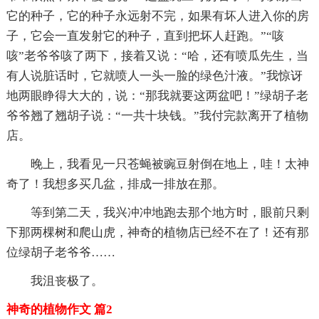
它的种子，它的种子永远射不完，如果有坏人进入你的房
子，它会一直发射它的种子，直到把坏人赶跑。”“咳
咳”老爷爷咳了两下，接着又说：“哈，还有喷瓜先生，当
有人说脏话时，它就喷人一头一脸的绿色汁液。”我惊讶
地两眼睁得大大的，说：“那我就要这两盆吧！”绿胡子老
爷爷翘了翘胡子说：“一共十块钱。”我付完款离开了植物
店。
晚上，我看见一只苍蝇被豌豆射倒在地上，哇！太神
奇了！我想多买几盆，排成一排放在那。
等到第二天，我兴冲冲地跑去那个地方时，眼前只剩
下那两棵树和爬山虎，神奇的植物店已经不在了！还有那
位绿胡子老爷爷……
我沮丧极了。
神奇的植物作文 篇2