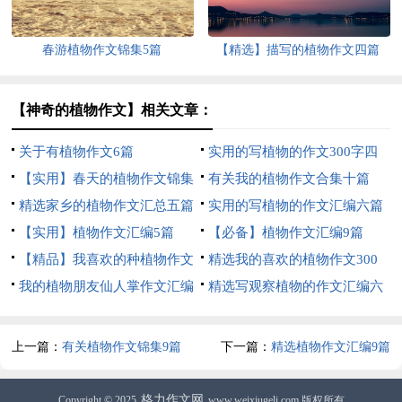
春游植物作文锦集5篇
【精选】描写的植物作文四篇
【神奇的植物作文】相关文章：
关于有植物作文6篇
实用的写植物的作文300字四
【实用】春天的植物作文锦集
篇
有关我的植物作文合集十篇
7篇
精选家乡的植物作文汇总五篇
实用的写植物的作文汇编六篇
【实用】植物作文汇编5篇
【必备】植物作文汇编9篇
【精品】我喜欢的种植物作文
精选我的喜欢的植物作文300
300字4篇
我的植物朋友仙人掌作文汇编
字合集6篇
精选写观察植物的作文汇编六
15篇
篇
上一篇：
有关植物作文锦集9篇
下一篇：
精选植物作文汇编9篇
格力作文网
Copyright © 2025
www.weixiugeli.com 版权所有