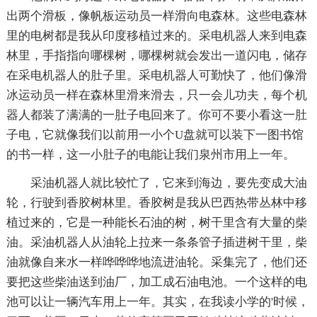
出两个滑板，像帆板运动员一样滑向电森林。这些电森林
里的电树都是我从印度移植过来的。采电机器人来到电森
林里，手指指向哪棵树，哪棵树就会发出一道闪电，储存
在采电机器人的肚子里。采电机器人可勤快了，他们像滑
冰运动员一样在森林里滑来滑去，只一会儿功夫，每个机
器人都装了满满的一肚子电回来了。你可不要小看这一肚
子电，它就像我们以前用一小个U盘就可以装下一图书馆
的书一样，这一小肚子的电能让我们泉州市用上一年。
采油机器人就比较忙了，它来到海边，要先变成大油
轮，行驶到香胶树林里。香胶树是我从巴西热带丛林中移
植过来的，它是一种能长石油的树，树干里含有大量的柴
油。采油机器人从油轮上拉来一条条管子插进树干里，柴
油就像自来水一样哗哗哗地流进油轮。采集完了，他们还
要把这些柴油送到油厂，加工成石油电池。一个这样的电
池可以让一辆汽车用上一年。其实，在我读小学的'时候，