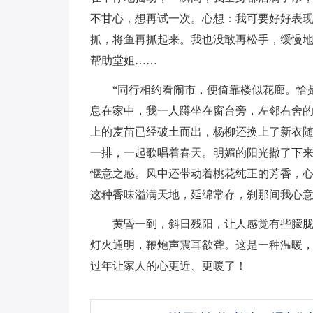
不甘心，想再试一次。心想：我可要好好表
抓，将鱼再抓起来。我也没敢再松手，缓慢
帮助堂姐……
“同行相约看闹市，便倚靠楼似花廊。恰
息在家中，我一人蹲坐在窗台旁，左邻右舍
上的麦苗已经破土而出，杨柳还换上了新衣
一排，一起歌唱着春天。明媚的阳光撒了下
惬意之感。风中还带动着桃花纯正的芳香，
这种香味溢满天地，延绵常存，刹那间我心
黄昏一到，斜日残阳，让人感觉有些朦
灯火通明，鞭炮声震耳欲聋。这是一种温暖
过年让家人的心更近、更暖了！