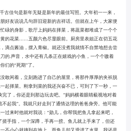
句千古佳句是新年无疑是新年的最佳写照。大年初一一来，
亲朋好友说说几句辞旧迎新的吉祥话。但就在上午，大家便
是忙碌的身影，歌厅上妈妈在择菜，将蔬菜都堆成了一个个
金黄的花菜……五颜六色尽显眼前。厨房里表姐正在切五花
花，滴点酱油，摆入青椒。就还没煮我就情不自禁地想去尝
刀的.声音，水中还有几条正在嬉戏的小鱼，一个个嗷着
你们的“死期”了。
也没敢闲着，立刻跑进了自己的屋里，将那件厚厚的夹袄脱
她一起择菜。刚拿到菜的我还兴奋不已，可到了下一秒，一
快完了，你还是到那边玩去吧。”妈妈横着眼睛藐视地对着
瞧不起我”。我就只好走到了通情达理的爸爸身旁。他可能
一过来时他就对我说：“勋儿，你帮我把鱼儿拿起来吧，
了搓手指，一个深蹲，手再一捞。鱼儿就上手来了，但还
，一不小心就摔到在地上，而鱼儿却又滑进了水里。我还是