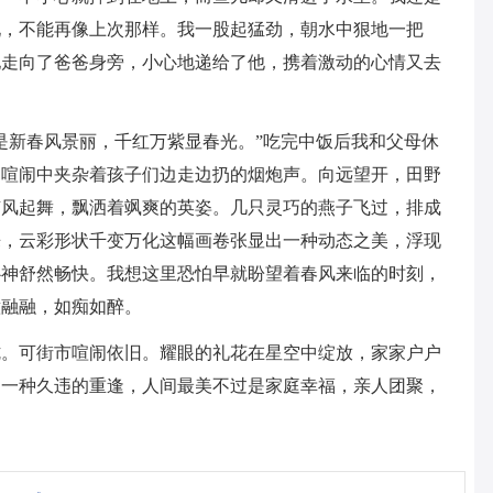
现，不能再像上次那样。我一股起猛劲，朝水中狠地一把
地走向了爸爸身旁，小心地递给了他，携着激动的心情又去
是新春风景丽，千红万紫显春光。”吃完中饭后我和父母休
的喧闹中夹杂着孩子们边走边扔的烟炮声。向远望开，田野
随风起舞，飘洒着飒爽的英姿。几只灵巧的燕子飞过，排成
来，云彩形状千变万化这幅画卷张显出一种动态之美，浮现
心神舒然畅快。我想这里恐怕早就盼望着春风来临的时刻，
意融融，如痴如醉。
胧。可街市喧闹依旧。耀眼的礼花在星空中绽放，家家户户
，一种久违的重逢，人间最美不过是家庭幸福，亲人团聚，