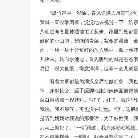
整个大地。
“爆竹声中一岁除，春风送满入屠苏”这
我就一直没敢闲着，泛泛地去祝贺一下，给
八仙过海各显神通地忙了起来。家里到处都
鼓起的小山包，碧绿的青菜，紫金的蕃茄，
肉，一块一块十分鲜红的放入锅中，撒上葱
几块来。转向水池边，首先听到的就是爸爸磨
嘴巴，瞪大鱼眼，得意洋洋，但等一会儿就是
看着大家都是为满汉全席在做准备，我
掉，穿起袖套。蹑手蹑脚地跑到妈妈面前帮
朵白菜我却一捏就烂。“好了，好了。我这里
我说。我不服气，可也没在理她。“哼，这般
是听到妈妈对我说的那番话，为了鼓励我，我
刀马上就好了。”一听到这，我兴致勃勃地搓
在不停地摇动，一瞬间，我全身都沾满了水