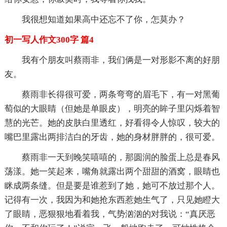
我很想知道如果高中还忘不了你，怎莫办？
初一写人作文300字 篇4
我有个朋友叫蔡雨非，我们俩是一对形影不离的好朋
友。
蔡雨非长得很可爱，两条弯弯的眉毛下，有一对黑葡
萄似的大眼睛（但她是单眼皮），明亮的眸子里闪烁着智
慧的光芒。她的皮肤白里透红，好看得令人惊叹，较大的
嘴巴里露出两排洁白的牙齿，她的身材胖胖的，很可爱。
蔡雨非一天到晚笑嘻嘻的，那圆润的脸蛋上总是春风
荡漾。她一笑起来，嘴角就露出两个甜甜的酒窝，眼睛也
眯成两条缝。但是要是谁惹到了她，她可不放过那个人。
记得有一次，我因为和她抢东西惹她生气了，只见她瞪大
了眼睛，恶狠狠地看着我，气势汹汹的对我说：“真厌恶