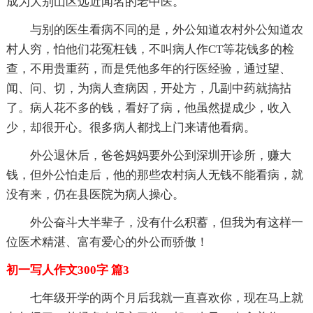
成为大别山区远近闻名的老中医。
与别的医生看病不同的是，外公知道农村外公知道农
村人穷，怕他们花冤枉钱，不叫病人作CT等花钱多的检
查，不用贵重药，而是凭他多年的行医经验，通过望、
闻、问、切，为病人查病因，开处方，几副中药就搞拈
了。病人花不多的钱，看好了病，他虽然提成少，收入
少，却很开心。很多病人都找上门来请他看病。
外公退休后，爸爸妈妈要外公到深圳开诊所，赚大
钱，但外公怕走后，他的那些农村病人无钱不能看病，就
没有来，仍在县医院为病人操心。
外公奋斗大半辈子，没有什么积蓄，但我为有这样一
位医术精湛、富有爱心的外公而骄傲！
初一写人作文300字 篇3
七年级开学的两个月后我就一直喜欢你，现在马上就