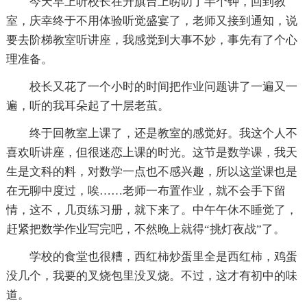
今天早上听校长在升旗台上唠叨了半个钟，回到教
室，庆幸终于不用体验听觉盛宴了，老师又接到通知，说
要去阶梯教室听讲座，我感觉到大事不妙，事先有了个心
理准备。
校长又花了一个小时的时间把作业问题讲了一遍又一
遍，听的我耳朵起了十层老茧。
终于回教室上课了，还是教室的感觉好。我这个人不
喜欢听讲座，但很迷恋上课的时光。这节是数学课，我天
生是文科的料，对数学一点也不感兴趣，所以这堂课也是
在无聊中度过，唉……老师一布置作业，就不会手下留
情，这不，几页练习册，就下来了。中午午休不睡觉了，
赶紧把数学作业写完吧，不然晚上就得“挑灯夜战”了。
学校的食堂也很糟，西红柿炒蛋里全是西红柿，鸡蛋
没几个，我要的叉烧包里没叉烧。不过，这才有初中的味
道。