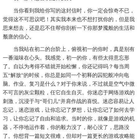
当你看到我给你写的这封信时，你一定会惊奇不已，
觉得这不可思议吧！其实我本来也不想打扰你的，但是我
思来想去，还是忍不住帮你剖析一下你那梦魇般的生活和
颓唐的信心。
当我站在初二的台阶上，俯视初一的你时，真是别有
一番滋味在心头。我感觉，初一的你，有些太得意忘形
了。自以为考得不错就开始松懈，你还记得吗？每当周
五“解放”的时候，你总是如同一个初释的囚犯般冲向电
脑。作业、复习是什么？对于你来说，不过就是空气中微
不可言的灰尘颗粒，任它自生自灭。你迷恋于网络游戏的
刺激，沉浸于与“哥们儿”并肩作战的喜悦。迷恋容易让人
忘记，迷恋游戏，让你忘记了梦想，让你忘记了如何去学
习，让你忘记了自由和追求。当时的你，就像是游戏的机
器，不停地运作着，你的毅力没了，耐心没了，思路没
了。你想背一篇短文很难，但却对一篇更长的游戏攻略能