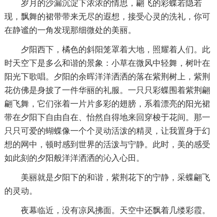
岁月的沙漏沉淀下浓浓的情思，翩飞的彩蝶若隐若
现，飘舞的裙带带来无尽的遐想，接受心灵的洗礼，你可
在静谧的一角发现那细微处的美丽。
夕阳西下，橘色的斜阳笼罩着大地，照耀着人们。此
时天空下是多么和谐的景象：小草在微风中轻舞，树叶在
阳光下歌唱。夕阳的余晖洋洋洒洒的落在紫荆树上，紫荆
花仿佛是身披了一件华丽的礼服。一只只彩蝶围着紫荆翩
翩飞舞，它们张着一片片多彩的翅膀，系着漂亮的阳光裙
带在夕阳下自由自在、怡然自得地来回穿梭于花间。那一
只只可爱的蝴蝶像一个个灵动活泼的精灵，让我置身于幻
想的网中，顿时感到世界的活泼与宁静。此时，美的感受
如此刻的夕阳般洋洋洒洒的沁入心田。
美丽就是夕阳下的和谐，紫荆花下的宁静，采蝶翩飞
的灵动。
夜幕临近，没有凉风拂面。天空中还飘着几缕彩霞。