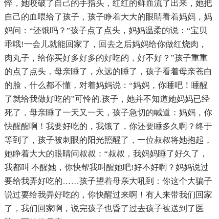
悴，她咬破了自己的手指头，红红的鲜血流了出来，她把
自己的血喂给了孩子，孩子睁着大大的眼睛看着妈妈，妈
妈问：“还饿吗？”孩子点了点头，妈妈温柔的说：“宝贝
乖哦!一会儿就能回家了，回去之后妈妈给你做红烧肉，
肉丸子，给你买好多好多的好吃的，好不好？”孩子重重
的点了点头，母亲睡了，永远的睡了，孩子看着母亲苍白
的脸，什么都不懂，对着妈妈说：“妈妈，你睡吧！睡醒
了就给我做好吃的”可怜的.孩子，她并不知道她妈妈已经
死了，母亲睡了一天又一天，孩子急切的喊道：妈妈，你
快醒醒啊！我要好吃的，我饿了，你还要睡多久啊？终于
等到了，孩子被刺眼的阳光照醒了，一位叔叔将她抱起，
她睁着大大的眼睛问叔叔：“叔叔，我妈妈睡了好久了，
我都叫 不醒她，你快帮我叫醒她吧!好不好啊？妈妈说过
要给我弄好吃的……孩子望着母亲大吼到：你这个大骗子
说过要给我弄好吃的，你快醒过来啊！有人来带我们回家
了，我们回家啊，说完孩子也昏了过去孩子被送到了医