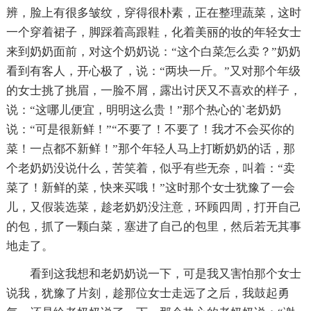
辨，脸上有很多皱纹，穿得很朴素，正在整理蔬菜，这时
一个穿着裙子，脚踩着高跟鞋，化着美丽的妆的年轻女士
来到奶奶面前，对这个奶奶说：“这个白菜怎么卖？”奶奶
看到有客人，开心极了，说：“两块一斤。”又对那个年级
的女士挑了挑眉，一脸不屑，露出讨厌又不喜欢的样子，
说：“这哪儿便宜，明明这么贵！”那个热心的`老奶奶
说：“可是很新鲜！”“不要了！不要了！我才不会买你的
菜！一点都不新鲜！”那个年轻人马上打断奶奶的话，那
个老奶奶没说什么，苦笑着，似乎有些无奈，叫着：“卖
菜了！新鲜的菜，快来买哦！”这时那个女士犹豫了一会
儿，又假装选菜，趁老奶奶没注意，环顾四周，打开自己
的包，抓了一颗白菜，塞进了自己的包里，然后若无其事
地走了。
看到这我想和老奶奶说一下，可是我又害怕那个女士
说我，犹豫了片刻，趁那位女士走远了之后，我鼓起勇