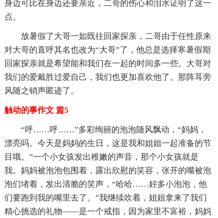
身边可比在身边还要亲近，二哥的伤心和泪水证明了这一
点。
放暑假了大哥一如既往回家探亲，二哥由于任性原来
对大哥的直呼其名也改为“大哥”了，他总是选择寒暑假期
回家探亲就是希望能和我们在一起的时间多一些。大哥对
我们的爱戴胜过爱自己，我们也更加喜欢他了。那阵耳旁
风随之销声匿迹了。
触动的事作文 篇5
“呼……呼……”多彩绚丽的泡泡随风飘动，“妈妈，
漂亮吗。今天是妈妈的生日，这是我和姐姐一起准备的节
目哦。”一个小女孩发出稚嫩的声音，那个小女孩就是
我。妈妈被泡泡包围着，露出欣慰的笑容，张开的嘴被泡
泡们堵着，发出清脆的笑声，“哈哈……好多小泡泡，他
们要跑到我的嘴里去了。”我继续吹着，姐姐拿来了我们
精心挑选的礼物——是一个戒指，因为家里不富裕，妈妈