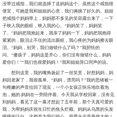
没带过戒指，我们就选择了送妈妈这个。虽然这个戒指很
便宜，可她是我和姐姐的心意，我们俩挑了好久的。姐姐
把戒指个妈妈带上，妈妈那不多见的笑容露出来了，一下
子映入我的眼眶，映入我的心。“妈妈笑了，妈妈笑
了。”妈妈把我抱起来，我亲了妈妈一下，妈妈把我抱得
紧紧的，眼泪止不住的流出眼眶，我心疼的为妈妈擦去眼
泪。“妈妈，别哭，我们做错什么了吗？”我胆怯的
问。“傻孩子，妈妈这是开心，你们没有做错什么，妈妈
爱你们！”“我们也很爱妈妈！”我和姐姐异口同声的说。
想到这里，我的嘴角扬起了一丝笑意，好想妈妈，妈
妈回老家了，我很孤单。“妈妈，漂亮吗？”我的思绪被一
句稚嫩的声音拉回了现实，一个小女孩正快乐地吹着泡
泡，她的.妈妈在一旁陪伴着。今天我从学校回家，没有见
到妈妈，看见了这一幕才想起了五年前，那个天真可爱的
我，为帮妈妈庆祝生日忙的焦头烂额。妈妈从乌黑的头发
慢慢的泛白，这都是为我们操心，母爱永远是最伟大的！