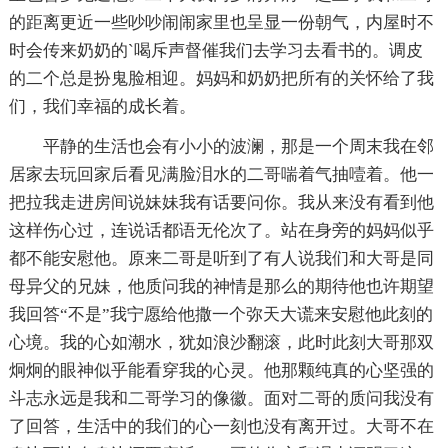
的距离更近一些吵吵闹闹家里也呈显一份朝气，内屋时不
时会传来奶奶的`喝斥声督催我们去学习去看书的。调皮
的二个总是扮鬼脸相迎。妈妈和奶奶把所有的关怀给了我
们，我们幸福的成长着。
平静的生活也会有小小的波澜，那是一个周末我在邻
居家去玩回家后看见满脸泪水的二哥喘着气抽噎着。他一
把拉我走进房间说妹妹我有话要问你。我从来没有看到他
这样伤心过，连说话都语无伦次了。站在身旁的妈妈似乎
都不能安慰他。原来二哥是听到了有人说我们和大哥是同
母异父的兄妹，他质问我的神情是那么的期待他也许期望
我回答“不是”我宁愿给他撒一个弥天大谎来安慰他此刻的
心境。我的心如潮水，犹如浪沙翻滚，此时此刻大哥那双
炯炯的眼神似乎能看穿我的心灵。他那颗纯真的心坚强的
斗志永远是我和二哥学习的像徽。面对二哥的质问我没有
了回答，生活中的我们的心一刻也没有离开过。大哥不在