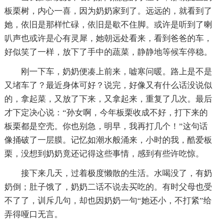
板栗树，内心一喜，因为奶奶家到了。远远的，就看到了
她，依旧是那样忙碌，依旧是歇不住脚。或许是听到了喇
叭声也或许是心有灵犀，她朝远处看来，看到爸爸的车，
好似笑了一样，放下了手中的蔬菜，静静地等候车停稳。
刚一下车，奶奶便凑上前来，嘘寒问暖。路上是不是
又堵车了？最近身体可好？说完，好像又有什么话没说似
的，拿起菜，又放了下来，又拿起来，重复了几次。最后
才下定决心说：“孙女啊，今年板栗收成不好，打下来的
板栗都是空壳。你也别急，明早，我再打几个！”这句话
像捅破了一层膜。记忆如潮水般涌来，小时的我，酷爱板
栗，没想到奶奶竟还记得这些事情，感到有些许吃惊。
接下来几天，过着极度懒散的生活。水喝没了，有奶
奶倒；肚子饿了，奶奶二话不说去买吃的。有时父母也受
不了了，训斥几句，却也因奶奶一句“她还小，不打紧”给
弄得哑口无言。