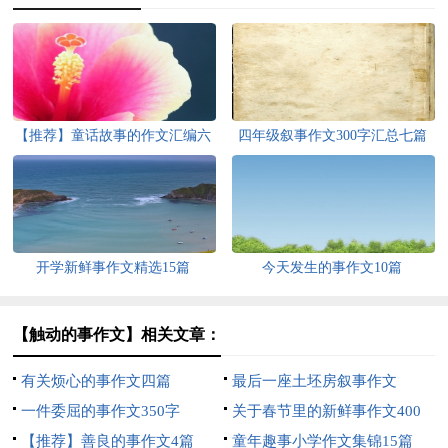
【推荐】童话故事的作文汇编六
四年级叙事作文300字汇总七篇
篇
开学新鲜事作文精选15篇
今天发生的事作文10篇
【触动的事作文】相关文章：
有关烦心的事作文四篇
最后一座土坯房叙事作文
一件委屈的事作文350字
关于春节里的新鲜事作文400
【推荐】善良的事作文4篇
字汇编10篇
童年趣事小学作文集锦15篇