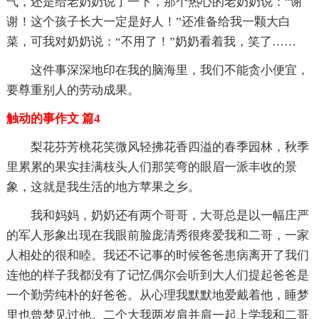
气，还是给老奶奶说了一下，那个热心的老奶奶说：“谢
谢！这个孩子长大一定是好人！”还准备给我一颗大白
菜，可我对奶奶说：“不用了！”奶奶看着我，笑了……
这件事深深地印在我的脑海里，我们不能贪小便宜，
要尊重别人的劳动成果。
触动的事作文 篇4
梨花芬芳桃花笑微风轻拂花香四溢的春季园林，秋季
里累累的果实挂满枝头人们那笑弯的眼眉一派丰收的景
象，这就是我生活的地方苹果之乡。
我和妈妈，奶奶还有两个哥哥，大哥总是以一幅庄严
的军人形象出现在我眼前脸庞清秀很疼爱我和二哥，一家
人相处的很和睦。我还不记事的时候爸爸患病离开了我们
连他的样子我都没有了记忆偶尔会听到大人们提起爸爸是
一个勤劳纯朴的好爸爸。从心理我默默地爱戴着他，睡梦
里也曾梦见过他。二个大我两岁肩并肩一起上学我和二哥