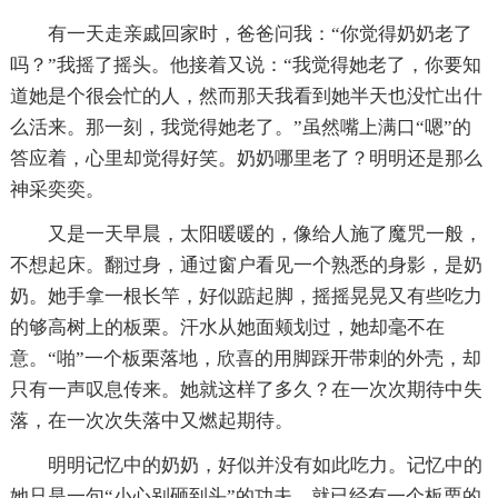
有一天走亲戚回家时，爸爸问我：“你觉得奶奶老了
吗？”我摇了摇头。他接着又说：“我觉得她老了，你要知
道她是个很会忙的人，然而那天我看到她半天也没忙出什
么活来。那一刻，我觉得她老了。”虽然嘴上满口“嗯”的
答应着，心里却觉得好笑。奶奶哪里老了？明明还是那么
神采奕奕。
又是一天早晨，太阳暖暖的，像给人施了魔咒一般，
不想起床。翻过身，通过窗户看见一个熟悉的身影，是奶
奶。她手拿一根长竿，好似踮起脚，摇摇晃晃又有些吃力
的够高树上的板栗。汗水从她面颊划过，她却毫不在
意。“啪”一个板栗落地，欣喜的用脚踩开带刺的外壳，却
只有一声叹息传来。她就这样了多久？在一次次期待中失
落，在一次次失落中又燃起期待。
明明记忆中的奶奶，好似并没有如此吃力。记忆中的
她只是一句“小心别砸到头”的功夫，就已经有一个板栗的