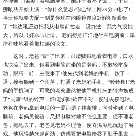
不理会，继续盯着电脑屏幕。她终于看不下去了，于是，
狮吼功开始上演：“你什么意思?你已经上网29分59秒了!
再玩你就要去配一副是你现在的眼镜厚度2倍的.新眼镜
了!”她边吼还边把我从电脑前拉走，没办法，我力气没她
大，所以只好乖乖让位。 老妈得意洋洋地坐在电脑前，津
津有味地看着那枯燥的论文。
这时，老爸“冒”了出来，眼睛贼贼地看着电脑，口水
也快流了出来。但看到电脑前坐的是老妈，不敢轻举妄
动，眼睛一转，主意来了!他先找到老妈的手机，按了一
通，接着躲到一个角落，打通了老妈的手机。“铃铃铃!”老
妈的手机响了，可恶的老爸居然把他手机打来的铃声换成
了“同事”组的铃声，奸!老妈听铃声不对，便过去接电话。
老爸在老妈拿到电话的一霎那摁了挂断键，同时坐到了电
脑前。老妈见被骗，又想电脑对她不怎么重要，便不理老
爸，拖地去了。老爸见老妈不理他，便喜滋滋地玩起了游
戏。他玩得越来越起劲，仿佛要把电脑给吞下肚子里去，