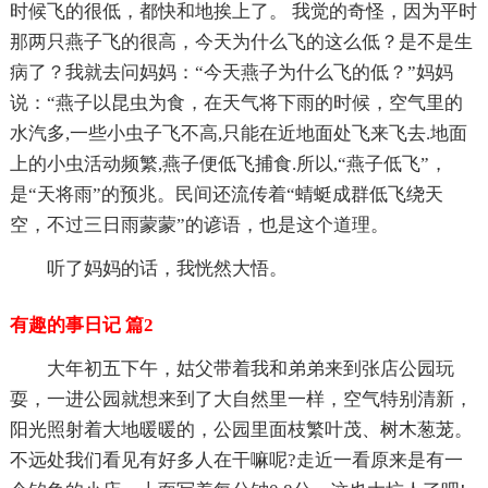
时候飞的很低，都快和地挨上了。 我觉的奇怪，因为平时
那两只燕子飞的很高，今天为什么飞的这么低？是不是生
病了？我就去问妈妈：“今天燕子为什么飞的低？”妈妈
说：“燕子以昆虫为食，在天气将下雨的时候，空气里的
水汽多,一些小虫子飞不高,只能在近地面处飞来飞去.地面
上的小虫活动频繁,燕子便低飞捕食.所以,“燕子低飞”，
是“天将雨”的预兆。民间还流传着“蜻蜓成群低飞绕天
空，不过三日雨蒙蒙”的谚语，也是这个道理。
听了妈妈的话，我恍然大悟。
有趣的事日记 篇2
大年初五下午，姑父带着我和弟弟来到张店公园玩
耍，一进公园就想来到了大自然里一样，空气特别清新，
阳光照射着大地暖暖的，公园里面枝繁叶茂、树木葱茏。
不远处我们看见有好多人在干嘛呢?走近一看原来是有一