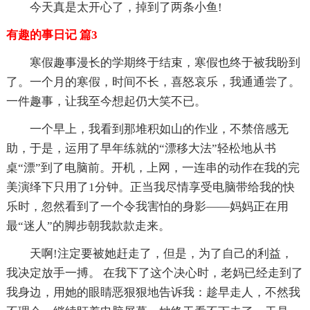
今天真是太开心了，掉到了两条小鱼!
有趣的事日记 篇3
寒假趣事漫长的学期终于结束，寒假也终于被我盼到
了。一个月的寒假，时间不长，喜怒哀乐，我通通尝了。
一件趣事，让我至今想起仍大笑不已。
一个早上，我看到那堆积如山的作业，不禁倍感无
助，于是，运用了早年练就的“漂移大法”轻松地从书
桌“漂”到了电脑前。开机，上网，一连串的动作在我的完
美演绎下只用了1分钟。正当我尽情享受电脑带给我的快
乐时，忽然看到了一个令我害怕的身影——妈妈正在用
最“迷人”的脚步朝我款款走来。
天啊!注定要被她赶走了，但是，为了自己的利益，
我决定放手一搏。 在我下了这个决心时，老妈已经走到了
我身边，用她的眼睛恶狠狠地告诉我：趁早走人，不然我