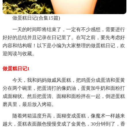
做蛋糕日记(合集15篇)
一天的时间即将结束了，一定有不少感想，需要进行
好好的总结并且记录在日记里了。在写之前，要先考虑好
内容和结构喔！以下是小编为大家整理的做蛋糕日记，欢
迎阅读与收藏。
做蛋糕日记1
今天，我和妈妈做戚风蛋糕，把鸡蛋分成蛋清和蛋黄
分在两个碗里，把蛋清打的像奶油，蛋黄加牛奶和面粉打
成面糊状。然后把蛋清、面糊和面粉拌在一起，倒进蛋糕
磨具里，最后放入烤箱。
随着烤箱温度升高，面糊变成蛋糕，像魔术一样越来
越大，蛋糕表面颜色慢慢变成了金黄色，30分钟到了，香