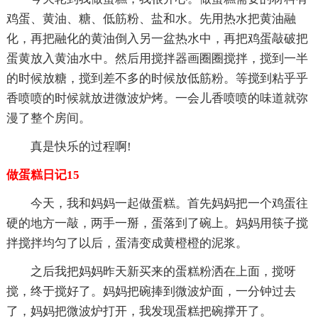
鸡蛋、黄油、糖、低筋粉、盐和水。先用热水把黄油融
化，再把融化的黄油倒入另一盆热水中，再把鸡蛋敲破把
蛋黄放入黄油水中。然后用搅拌器画圈圈搅拌，搅到一半
的时候放糖，搅到差不多的时候放低筋粉。等搅到粘乎乎
香喷喷的时候就放进微波炉烤。一会儿香喷喷的味道就弥
漫了整个房间。
真是快乐的过程啊!
做蛋糕日记15
今天，我和妈妈一起做蛋糕。首先妈妈把一个鸡蛋往
硬的地方一敲，两手一掰，蛋落到了碗上。妈妈用筷子搅
拌搅拌均匀了以后，蛋清变成黄橙橙的泥浆。
之后我把妈妈昨天新买来的蛋糕粉洒在上面，搅呀
搅，终于搅好了。妈妈把碗捧到微波炉面，一分钟过去
了，妈妈把微波炉打开，我发现蛋糕把碗撑开了。