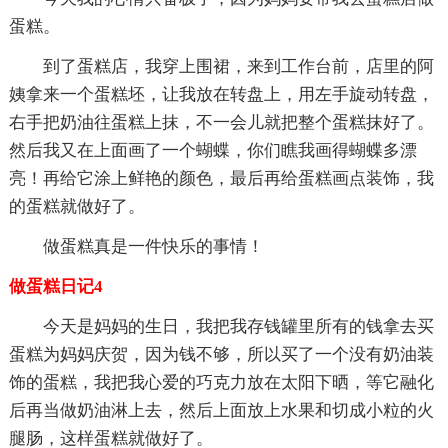
蛋糕。
到了蛋糕店，我穿上围裙，来到工作台前，店里的阿
姨拿来一个蛋糕坯，让我放在转盘上，用左手旋动转盘，
右手把奶油往蛋糕上抹，不一会儿就把整个蛋糕抹好了。
然后我又在上面画了一个蝴蝶，你们瞧我画得蝴蝶多漂
亮！再给它涂上鲜艳的颜色，最后再给蛋糕画点装饰，我
的蛋糕就做好了。
做蛋糕真是一件快乐的事情！
做蛋糕日记4
今天是妈妈的生日，我把我存钱罐里所有的钱拿去买
蛋糕为妈妈庆贺，因为钱不够，所以买了一个没有奶油装
饰的蛋糕，我把我心爱的巧克力放在太阳下晒，等它融化
后再当做奶油淋上去，然后上面放上水果和切成小粒的火
腿肠，这样蛋糕就做好了。