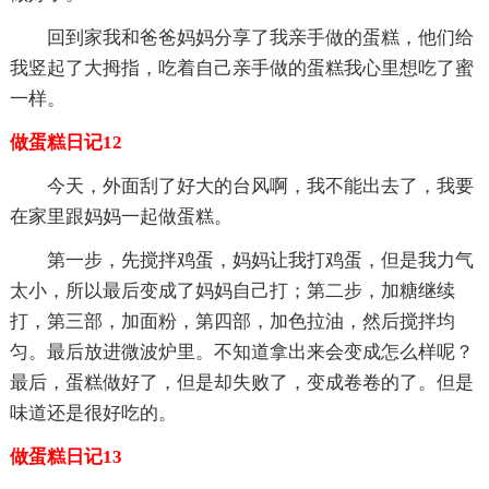
回到家我和爸爸妈妈分享了我亲手做的蛋糕，他们给
我竖起了大拇指，吃着自己亲手做的蛋糕我心里想吃了蜜
一样。
做蛋糕日记12
今天，外面刮了好大的台风啊，我不能出去了，我要
在家里跟妈妈一起做蛋糕。
第一步，先搅拌鸡蛋，妈妈让我打鸡蛋，但是我力气
太小，所以最后变成了妈妈自己打；第二步，加糖继续
打，第三部，加面粉，第四部，加色拉油，然后搅拌均
匀。最后放进微波炉里。不知道拿出来会变成怎么样呢？
最后，蛋糕做好了，但是却失败了，变成卷卷的了。但是
味道还是很好吃的。
做蛋糕日记13