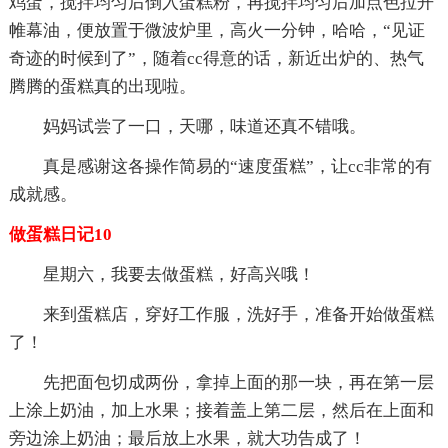
鸡蛋，搅拌均匀后倒入蛋糕粉，再搅拌均匀后加点色拉开
帷幕油，便放置于微波炉里，高火一分钟，哈哈，“见证
奇迹的时候到了”，随着cc得意的话，新近出炉的、热气
腾腾的蛋糕真的出现啦。
妈妈试尝了一口，天哪，味道还真不错哦。
真是感谢这各操作简易的“速度蛋糕”，让cc非常的有
成就感。
做蛋糕日记10
星期六，我要去做蛋糕，好高兴哦！
来到蛋糕店，穿好工作服，洗好手，准备开始做蛋糕
了！
先把面包切成两份，拿掉上面的那一块，再在第一层
上涂上奶油，加上水果；接着盖上第二层，然后在上面和
旁边涂上奶油；最后放上水果，就大功告成了！