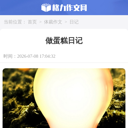
当前位置：
首页
>
体裁作文
>
日记
做蛋糕日记
时间：2026-07-08 17:04:32