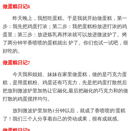
做蛋糕日记6
昨天晚上，我想吃蛋糕。于是我就开始做蛋糕，第一
步：我先把鸡蛋打浓；第二步：我把蛋糕粉放进打浓的鸡
蛋里；第三步：放进炼乳再拌浓就可以放进微波炉了。烤
了两分钟半香喷喷的蛋糕就出 炉了。你们也试一试吧，很
好吃的。
做蛋糕日记7
今天我和姐姐、妹妹在家里做蛋糕，做的是巧克力蛋
糕，是用蛋糕粉、鸡蛋还有巧克力，先是把鸡蛋打散然后
把放到微波炉里加热让它融化,最后把融化的巧克力和的做
打散的鸡蛋搅拌均匀。
放到微波炉里加热1分钟以后，就成了香喷喷的'蛋糕
了！我们三个人分享着自己的劳动成果，很有成就感。
做蛋糕日记8