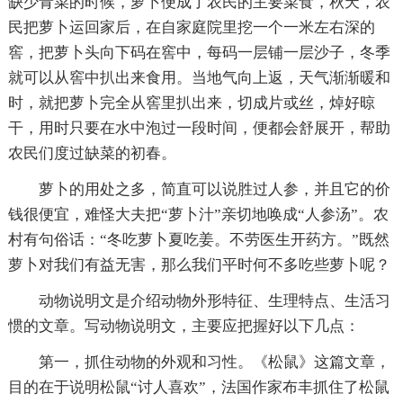
缺少青菜的时候，萝卜便成了农民的主要菜食，秋天，农
民把萝卜运回家后，在自家庭院里挖一个一米左右深的
窖，把萝卜头向下码在窖中，每码一层铺一层沙子，冬季
就可以从窖中扒出来食用。当地气向上返，天气渐渐暖和
时，就把萝卜完全从窖里扒出来，切成片或丝，焯好晾
干，用时只要在水中泡过一段时间，便都会舒展开，帮助
农民们度过缺菜的初春。
萝卜的用处之多，简直可以说胜过人参，并且它的价
钱很便宜，难怪大夫把“萝卜汁”亲切地唤成“人参汤”。农
村有句俗话：“冬吃萝卜夏吃姜。不劳医生开药方。”既然
萝卜对我们有益无害，那么我们平时何不多吃些萝卜呢？
动物说明文是介绍动物外形特征、生理特点、生活习
惯的文章。写动物说明文，主要应把握好以下几点：
第一，抓住动物的外观和习性。《松鼠》这篇文章，
目的在于说明松鼠“讨人喜欢”，法国作家布丰抓住了松鼠