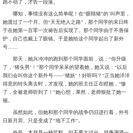
跑不动了，才告一段落。
哪知，事情没有这么简单呢！在“眼睛猪”的`叫声里，
她渡过了一个月。但“天无绝人之路”，那个同学的末日终
于在她第一百零一次祷告后实现了。那个同学由于不善保
护，自己也戴上了眼镜。于是她给这个同学起出了新外
号……
那天，她兴冲冲的跑到那个同学面前，说：“你升级
了，‘猪头男’！”那个同学呆呆的望着她，她又说：“以后
我们会叫你这个新外号——‘猪妖’！好听吗？”正当她洋洋
得意的转头离去时，才发现，她的班主任正在瞪她，“惨
了，全被老师听到了！”她心想，果然，老师狠批了她一
顿。
虽然如此，但她和那个同学的战争仍旧进行着，外号
日新月异。只是变成了“地下工作”。
外号，本就是一种笑料。但不要太过分。就像调酒一