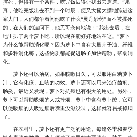
撑死，但得有一个条件，吃完饭后得让我出去遛遛。”果
真，他吃完饭出去不到一个时辰，便又大摇大摆地跨进这
家大门，人们都争着问他吃了什么“灵丹妙药”而不被撑死
的，在人们的追问下，他无可奈何地说：“我出去后，在
地里扒了两个萝卜吃，所以现在能好好地站在这。”萝卜
为什么能帮助消化呢？因为萝卜中含有大量芥子油、纤维
和多种消化酶，这些物质都能促进肠子加快蠕动，帮助消
化。
萝卜还可以治病。如果咳嗽日久，可以服用白糖萝卜
汁，它有化痰、止咳的功效。萝卜还可以用来治疗菌痢、
肠炎。最近又发现，萝卜对抗癌也有很大的用处。另外，
萝卜可以帮助吸烟的人戒掉烟。萝卜中含有萝卜酸，它可
以使吸烟的人吸过烟后嘴里没滋没味，这样就容易戒掉烟
了。
在农村里，萝卜还有更广泛的用途。每逢冬季和春季