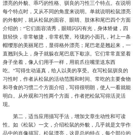
漂亮的外貌、乖巧的性格、驯良的习性三个特点。在说明
每个特点时，又从不同的角度来说明。单就说明松鼠漂亮
的外貌时，就从松鼠的面容、眼睛、肢体和尾巴四个方面
介绍的：“它们面容清秀，眼睛闪闪有光，身体矫健，四
肢轻快，非常敏捷，非常机警。玲珑的小面孔，衬上一条
帽缨形的美丽尾巴，显得格外漂亮；尾巴老是翘起来，一
直翘到头上，身子就躲在尾巴底下歇凉。它们常常直竖着
身子坐着，像人们用手一样，用前爪往嘴里送东西
吃。”写得生动逼真，给人以美的享受。在写松鼠驯良的
习性时，作者从松鼠的活动范围和时间、常吃的主要食物
和寻食的习惯二个方面介绍，写得很明朗，使人一看就能
明白。从外观和习性两个方面，作者把松鼠写得活灵活
现。
第二，适当应用描写手法，增加文章生动性和可读
性。如《松鼠》一文，介绍松鼠的外貌，几乎就是文学作
品中的肖像描写。松鼠漂亮，这是总的特点，每个部位的