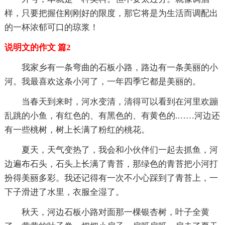
样，只要把握住刚刚好的限度，那它将是为生活而调配出
的一杯浓郁可口的琼浆！
说明文的作文 篇2
我家乡有一条弯曲的石板小路，路边有一条美丽的小
河。我最喜欢这条小河了，一年四季它都是美丽的。
当春天到来时，河水变清，清得可以看到在河里欢蹦
乱跳的小鱼，有红色的、有黑色的、有黄色的.……河边还
有一些桃树，树上长满了粉红的桃花。
夏天，天气变热了，我会和小伙伴们一起去抓鱼，河
边遍布石头，石头上长满了青苔，那绿色的青苔把小河打
扮得美丽多彩。我还记得有一次不小心踩到了青苔上，一
下子滑进了水里，衣服全湿了。
秋天，河边石板小路对面那一棵银杏树，叶子全黄