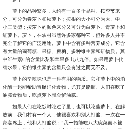
萝卜的品种繁多，大约有一百多个品种。按季节来
分，可分为春萝卜和秋萝卜；按根的大小可分为大、中、
小三类型；按萝卜的颜色来分又可分为白萝卜、青萝卜和
红萝卜。萝卜，在农村虽然许多家都种它，但许多人并不
完全了解它的广泛用途。萝卜中含有多种营养成分。它含
有大量的葡萄糖、果糖、蔗糖、多种维生素和矿物质。其
中维生素C的含量比梨和苹果多出八九倍。如果用萝卜代
替水果，它的维生素的含量只会有过之而无不及。
萝卜的辛辣味也是一种有用的物质。它和萝卜中的消
化酶一起能帮助胃肠消化食物，尤其是脂肪。人们在吃了
油腻食物后，吃点萝卜就会解油腻。
如果人们在吃饭时吃过了量，也可以吃些萝卜。在解
放前，我们村有一个人，他很喜欢和别人打赌。一次在一
家宴席上，他和人打赌说：“我一顿能吃八大碗菜而不被