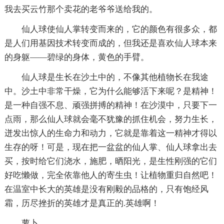
我去买云竹那个卖花的老爷爷送给我的。
仙人球使仙人掌转变而来的，它的颜色有很多众，都
是人们用基因技术转变而成的，但我还是喜欢仙人球本来
的身躯——碧绿的身体，黄色的手臂。
仙人球是生长在沙土中的，不像其他植物长在我途
中。沙土中非常干燥，它为什么能够活下来呢？是精神！
是一种自强不息、顽强拼搏的精神！在沙漠中，只要下一
点雨，那么仙人球就会毫不犹豫的抓住机会，努力生长，
迸发出惊人的生命力和动力，它就是靠着这一精神才得以
生存的呀！可是，现在把一盆盆的仙人掌、仙人球拿出去
买，按时给它们浇水，施肥，晒阳光，是生性刚强的它们
好吃懒做，完全依靠他人的寄生虫！让植物重归自然吧！
在温室中长大的英雄是没有刚毅的品格的，只有饱经风
霜，历尽挫折的英雄才是真正的.英雄啊！
萝卜