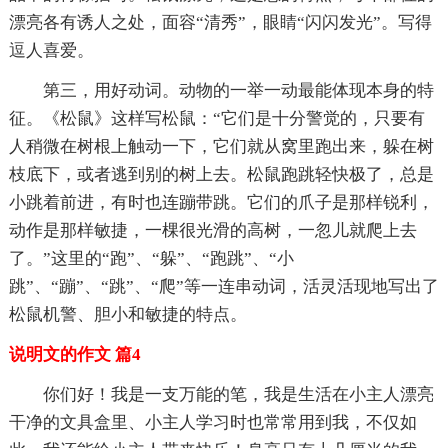
漂亮各有诱人之处，面容“清秀”，眼睛“闪闪发光”。写得
逗人喜爱。
第三，用好动词。动物的一举一动最能体现本身的特
征。《松鼠》这样写松鼠：“它们是十分警觉的，只要有
人稍微在树根上触动一下，它们就从窝里跑出来，躲在树
枝底下，或者逃到别的树上去。松鼠跑跳轻快极了，总是
小跳着前进，有时也连蹦带跳。它们的爪子是那样锐利，
动作是那样敏捷，一棵很光滑的高树，一忽儿就爬上去
了。”这里的“跑”、“躲”、“跑跳”、“小
跳”、“蹦”、“跳”、“爬”等一连串动词，活灵活现地写出了
松鼠机警、胆小和敏捷的特点。
说明文的作文 篇4
你们好！我是一支万能的笔，我是生活在小主人漂亮
干净的文具盒里、小主人学习时也常常用到我，不仅如