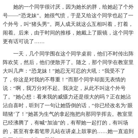
她的一个同学很讨厌，因为她长的胖，给她起了个外
号——“恐龙妹”。她很气愤，于是又给这个同学也起了一
个外号，叫“猪头男”。两人成天就这么互相叫着，打着，
闹着。后来，由于时间的推移，她戴上了眼镜，这个同学
更有话可说了……
一天，几个同学围在这个同学桌前，他们不时传出阵
阵欢笑，然后，他们便散开了。随之，那个同学在教室里
大叫几声：“恐龙妹！”她忍无可忍的大吼：“我受不了
了，你这是对我的不尊重！”而那个同学却面无表情的
说：“啊，我万分对不起。我决定，从此不叫这个外号
了。”她心想：看来我的威慑力还是很大的吗？正在她沾
沾自喜时，听到了一句让她昏倒的话，“你已经改名为‘眼
睛猪’了！”她甚为生气的拿起拖把向那同学挥去。教室里
已经沸腾了，有喊“加油”的，有帮她一起打的，有叫场
的，甚至有拿着笔带儿站在讲桌上鼓掌的……她一直追到