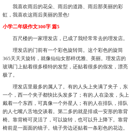
我喜欢雨后的花朵、雨后的道路、雨后那美丽的彩
虹，我喜欢这雨后美丽的景色!
小学二年级作文300字 篇5
百尺楼的一家理发店，已成了我经常常去的理发店。
理发店的门前有一个彩色旋转筒。这个彩色的旋筒
365天天天旋转，就像仙仙女那样优雅、美丽。理发店的
玻璃门上贴着很多模特的发型，还贴着很多的假发，漂亮
极了。
理发店里最多的属人了。有的人头上夹满了夹子，东
一个，西一个夹子都快比头发多了；有的.人在染发，头上
戴着一个东西，可真像一个外星人；有的人在排队，排队
的人七嘴八舌地交谈着。第二多的就是排成一安形的靠背
椅。靠背椅可灵活了，可以旋转，也可以升上降下。靠背
椅前是一面面的镜子。镜子旁边还贴着一条彩色的花边。