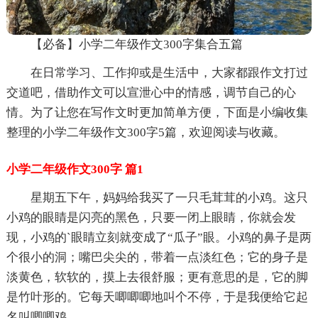
【必备】小学二年级作文300字集合五篇
在日常学习、工作抑或是生活中，大家都跟作文打过
交道吧，借助作文可以宣泄心中的情感，调节自己的心
情。为了让您在写作文时更加简单方便，下面是小编收集
整理的小学二年级作文300字5篇，欢迎阅读与收藏。
小学二年级作文300字 篇1
星期五下午，妈妈给我买了一只毛茸茸的小鸡。这只
小鸡的眼睛是闪亮的黑色，只要一闭上眼睛，你就会发
现，小鸡的`眼睛立刻就变成了“瓜子”眼。小鸡的鼻子是两
个很小的洞；嘴巴尖尖的，带着一点淡红色；它的身子是
淡黄色，软软的，摸上去很舒服；更有意思的是，它的脚
是竹叶形的。它每天唧唧唧地叫个不停，于是我便给它起
名叫唧唧鸡。