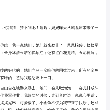
了，你猜猜，猜不到吧！哈哈，妈妈昨天从城隍庙带来了一
。你瞧，我一说她们，她们就来劲儿了，甩甩脑袋，摆摆尾
鱼；全身冰清玉洁的鹤顶红；还有红白花龙睛。五彩斑斓，
喷喷的好吃的，她们立马一窝蜂似的围拢过来，所有的金鱼
津有味的，惹得我也想吃上一口。
里自由自在地游来游去。她们一会儿吐泡泡，一会儿排成队
陪伴我写作业，我烦恼的时候，走到鱼缸边，说说心里话，
又摆摆尾巴，可爱极了。小金鱼不仅为我带来了快乐，还成