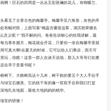
图画啊！巨石的四周是一丛丛五彩斑斓的花儿，有蝴蝶兰、
抬头看见了古香古色的梅馨亭。梅馨亭呈六角形，灰色的亭
处有幅对联，上面写着“梅蕊含馨迎远客，湖滨挹翠缀名
什么含义呢？”我不解的问。爸爸告诉耐心的给我讲解，最
，每当寒冬腊月，梅花就会开花，只要你一坐在梅馨亭里就
用可真大啊!在夏天的时候，它可以给人们乘凉，雨天可
这里玩，你瞧！这里一群人在谈天说地，那儿大哥哥们在擦
们还在亭子里看书呢？
大榕树下。大榕树高达十几米，树干粗的要五个大人手拉手
以与绿宝石媲美。它的枝干有的像一双双手在和我们打篮
深深地扎在地面，吸收大地妈妈的精华。
们瑞安的骄傲！