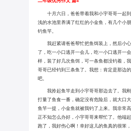
二年级优秀作文 篇4
十月六日，爸爸带着我和小宇哥哥一起
浅的水池里养满了红红的小金鱼，有几个小朋
钓鱼竿。
我赶紧请爸爸帮忙把鱼饵装上，然后小
了，吃一小口逃开一会儿，吃一小口逃开一
样，装了好几次鱼饵，可一条鱼都没钓着，
哥哥已经钓到三条鱼了。我想：肯定是那边
吧。
我拎起鱼竿走到小宇哥哥那边去了。我
打量了鱼食一番，确定没有危险后，就大口
鱼竿一提，小金鱼就被我钓了上来。我非常
正不知怎么办好，小宇哥哥来帮忙了。他端
跑了，我好伤心啊！幸好这儿的鱼真的很笨