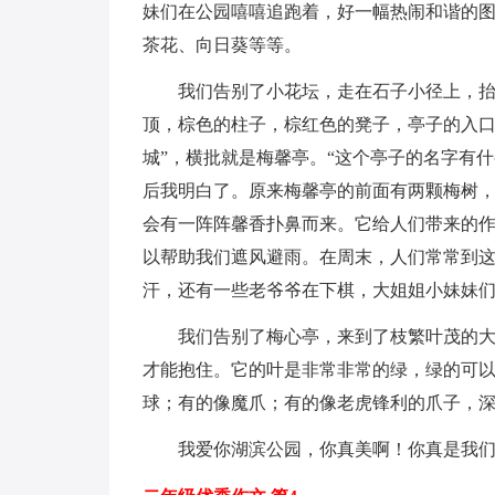
妹们在公园嘻嘻追跑着，好一幅热闹和谐的
茶花、向日葵等等。
我们告别了小花坛，走在石子小径上，
顶，棕色的柱子，棕红色的凳子，亭子的入口
城”，横批就是梅馨亭。“这个亭子的名字有
后我明白了。原来梅馨亭的前面有两颗梅树
会有一阵阵馨香扑鼻而来。它给人们带来的作
以帮助我们遮风避雨。在周末，人们常常到
汗，还有一些老爷爷在下棋，大姐姐小妹妹
我们告别了梅心亭，来到了枝繁叶茂的
才能抱住。它的叶是非常非常的绿，绿的可
球；有的像魔爪；有的像老虎锋利的爪子，
我爱你湖滨公园，你真美啊！你真是我