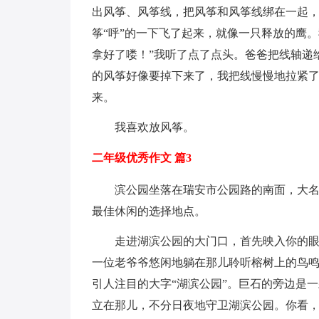
出风筝、风筝线，把风筝和风筝线绑在一起
筝“呼”的一下飞了起来，就像一只释放的鹰。
拿好了喽！”我听了点了点头。爸爸把线轴递
的风筝好像要掉下来了，我把线慢慢地拉紧
来。
我喜欢放风筝。
二年级优秀作文 篇3
滨公园坐落在瑞安市公园路的南面，大
最佳休闲的选择地点。
走进湖滨公园的大门口，首先映入你的
一位老爷爷悠闲地躺在那儿聆听榕树上的鸟
引人注目的大字“湖滨公园”。巨石的旁边是
立在那儿，不分日夜地守卫湖滨公园。你看