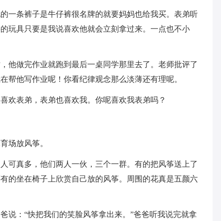
他的一条裤子是牛仔裤很名牌的就要妈妈也给我买。表弟听
买的玩具只要是我说喜欢他就会立刻拿过来。一点也不小
时，他做完作业就跑到最后一桌同学那里去了。老师批评了
我在帮他写作业呢！你看纪律观念那么淡薄还有理呢。
很喜欢表弟，表弟也喜欢我。你呢喜欢我表弟吗？
体育场放风筝。
的人可真多，他们两人一伙，三个一群。有的把风筝送上了
还有的坐在椅子上欣赏自己放的风筝。周围的花真是五颜六
爸说：“快把我们的笑脸风筝拿出来。”爸爸听我说完就拿