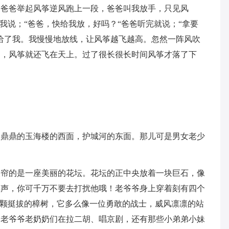
，爸爸举起风筝逆风跑上一段，爸爸叫我放手，只见风
我说；“爸爸，快给我放，好吗？“爸爸听完就说；“拿要
给了我。我慢慢地放线，让风筝越飞越高。忽然一阵风吹
了，风筝就还飞在天上。过了很长很长时间风筝才落了下
名鼎鼎的玉海楼的西面，护城河的东面。那儿可是男女老少
眼帘的是一座美丽的花坛。花坛的正中央放着一块巨石，像
鸣声，你可千万不要去打扰他哦！老爷爷身上穿着刻有四个
一颗挺拔的樟树，它多么像一位勇敢的战士，威风凛凛的站
，老爷爷老奶奶们在拉二胡、唱京剧，还有那些小弟弟小妹