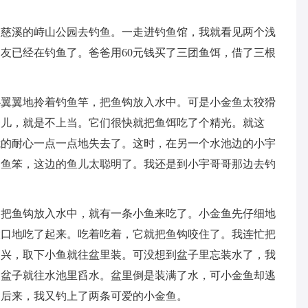
到慈溪的峙山公园去钓鱼。一走进钓鱼馆，我就看见两个浅
友已经在钓鱼了。爸爸用60元钱买了三团鱼饵，借了三根
心翼翼地拎着钓鱼竿，把鱼钩放入水中。可是小金鱼太狡猾
会儿，就是不上当。它们很快就把鱼饵吃了个精光。就这
我的耐心一点一点地失去了。这时，在另一个水池边的小宇
的鱼笨，这边的鱼儿太聪明了。我还是到小宇哥哥那边去钓
刚把鱼钩放入水中，就有一条小鱼来吃了。小金鱼先仔细地
大口地吃了起来。吃着吃着，它就把鱼钩咬住了。我连忙把
高兴，取下小鱼就往盆里装。可没想到盆子里忘装水了，我
起盆子就往水池里舀水。盆里倒是装满了水，可小金鱼却逃
，后来，我又钓上了两条可爱的小金鱼。