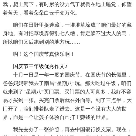
戏，爬上爬下，有时累的没力气了就倒在地上睡觉，仰望
着蓝天，看着朵朵白云千变万化。
咱们在田野里捉迷藏，一堆堆草垛成了咱们最好的藏
身地。有时把草垛弄得乱七八糟，肯定躲不过大人的骂，
所以咱们又后跑到别的地方玩……
啊！这个国庆节真快乐啊！
国庆节三年级优秀作文2
十月一日是一年一度的国庆节。在国庆节的长假里，
爸爸妈妈带我去了南昌“星期八”玩。那天吃过午饭，咱们
就来到了“星期八”买门票。买门票的人可真多，我好不容
易才买到一张。买完门票后就在外面等。到了三点半，大
门开了，咱们排着队走了进去。这是一个没有大人的世
界，而是一个让孩子体验自己打工赚钱的世界。
我先去办了一张护照，再去中国银行换支票。现在，