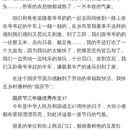
头……，所有的农息物都成熟了，一片丰收的气象。
咱们和爸爸追随着爷爷奶奶一起去田间收割一路上坐
在爷爷赶的牛车上一颠一颠的，在乡市里我素来不这样的
感到我们感到又恶玩又刺激。到了工田，我们跟爷爷奶奶
一伏掰玉米、击向日葵、戴豆角……，我的手还打讫了一
个大血泡，因为我玩的太愉快了，把痛苦悲伤皆忘却了。
我们一边劳动一边钝乐的游玩，十分启口。发割完后，我
们又卧着爷爷赶的牛车，谦载着丰产的速乐归到了家。
在这个国庆节面尔感触到了劳动的幸福取快活。我悼
念乡村播种的“国庆节”。
国庆节三年级优秀作文37
今年是中华人民共和国成立67周年的日子，大街小巷
都布置得漂漂亮亮，到处洋溢着一派节日的气氛。
很多的单位和街上商店门口，都插着鲜艳的五星红