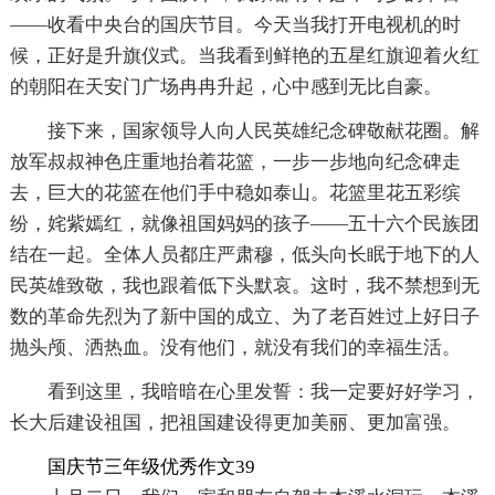
——收看中央台的国庆节目。今天当我打开电视机的时
候，正好是升旗仪式。当我看到鲜艳的五星红旗迎着火红
的朝阳在天安门广场冉冉升起，心中感到无比自豪。
接下来，国家领导人向人民英雄纪念碑敬献花圈。解
放军叔叔神色庄重地抬着花篮，一步一步地向纪念碑走
去，巨大的花篮在他们手中稳如泰山。花篮里花五彩缤
纷，姹紫嫣红，就像祖国妈妈的孩子——五十六个民族团
结在一起。全体人员都庄严肃穆，低头向长眠于地下的人
民英雄致敬，我也跟着低下头默哀。这时，我不禁想到无
数的革命先烈为了新中国的成立、为了老百姓过上好日子
抛头颅、洒热血。没有他们，就没有我们的幸福生活。
看到这里，我暗暗在心里发誓：我一定要好好学习，
长大后建设祖国，把祖国建设得更加美丽、更加富强。
国庆节三年级优秀作文39