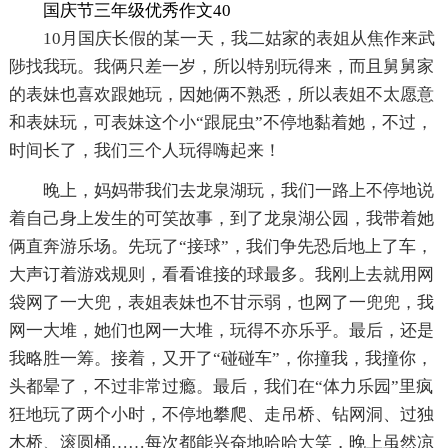
国庆节三年级优秀作文40
10月国庆长假的某一天，我二姑家的表姐从焦作来武
陟找我玩。我俩只差一岁，所以特别玩得来，而且舅舅家
的表妹也喜欢跟她玩，因她俩不熟悉，所以表姐不太愿意
和表妹玩，可表妹这个小“跟屁虫”不停地黏着她，不过，
时间长了，我们三个人玩得嗨起来！
晚上，妈妈带我们去龙泉湖玩，我们一路上不停地说
着自己身上发生的可笑故事，到了龙泉湖公园，我带着她
俩直奔游乐场。先玩了“接球”，我们争先恐后地上了车，
大声订着游戏规则，看看谁接的球最多。我刚上去就用网
袋网了一大兜，表姐表妹也不甘示弱，也网了一兜兜，我
网一大堆，她们也网一大堆，玩得不亦乐乎。最后，还是
我略胜一筹。接着，又开了“碰碰车”，你撞我，我撞你，
头都晕了，不过非常过瘾。最后，我们在“体力乐园”里疯
狂地玩了两个小时，不停地攀爬、走吊桥、钻网洞、过独
木桥、滚圆桶……每次都能兴奋地哈哈大笑，晚上虽然凉