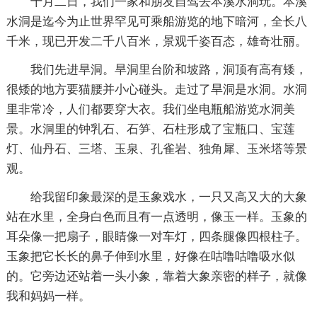
十月二日，我们一家和朋友自驾去本溪水洞玩。本溪
水洞是迄今为止世界罕见可乘船游览的地下暗河，全长八
千米，现已开发二千八百米，景观千姿百态，雄奇壮丽。
我们先进旱洞。旱洞里台阶和坡路，洞顶有高有矮，
很矮的地方要猫腰并小心碰头。走过了旱洞是水洞。水洞
里非常冷，人们都要穿大衣。我们坐电瓶船游览水洞美
景。水洞里的钟乳石、石笋、石柱形成了宝瓶口、宝莲
灯、仙丹石、三塔、玉泉、孔雀岩、独角犀、玉米塔等景
观。
给我留印象最深的是玉象戏水，一只又高又大的大象
站在水里，全身白色而且有一点透明，像玉一样。玉象的
耳朵像一把扇子，眼睛像一对车灯，四条腿像四根柱子。
玉象把它长长的鼻子伸到水里，好像在咕噜咕噜吸水似
的。它旁边还站着一头小象，靠着大象亲密的样子，就像
我和妈妈一样。