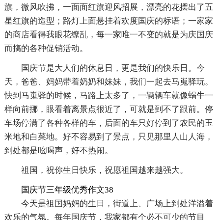
旗，微风吹拂，一面面红旗迎风招展，漂亮的花摆出了五
星红旗的造型；路灯上面悬挂着欢度国庆的标语；一家家
的商店看得我眼花缭乱，每一家唯一不变的就是为庆国庆
而搞的各种促销活动。
国庆节是大人们的休息日，更是我们的快乐日。今
天，爸爸、妈妈带着奶奶和妹妹，我们一起去马嵬驿玩。
快到马嵬驿的时候，马路上太多了，一辆辆车就像蜗牛一
样向前挪，眼看着离景点很近了，可就是到不了跟前。停
车场停满了各种各样的车，后面的车只好停到了农民的玉
米地和白菜地。好不容易到了景点，只见那里人山人海，
到处都是吆喝声，好不热闹。
祖国，祝你生日快乐，祝愿祖国越来越强大。
国庆节三年级优秀作文38
今天是祖国妈妈的生日，街道上、广场上到处洋溢着
欢乐的气氛。每年国庆节，我家都有个必不可少的节目