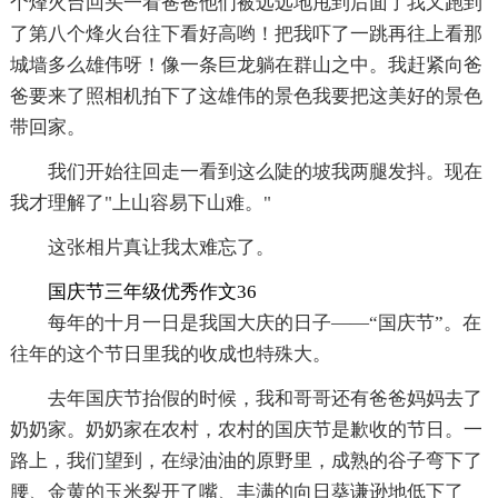
个烽火台回头一看爸爸他们被远远地甩到后面了我又跑到
了第八个烽火台往下看好高哟！把我吓了一跳再往上看那
城墙多么雄伟呀！像一条巨龙躺在群山之中。我赶紧向爸
爸要来了照相机拍下了这雄伟的景色我要把这美好的景色
带回家。
我们开始往回走一看到这么陡的坡我两腿发抖。现在
我才理解了"上山容易下山难。"
这张相片真让我太难忘了。
国庆节三年级优秀作文36
每年的十月一日是我国大庆的日子——“国庆节”。在
往年的这个节日里我的收成也特殊大。
去年国庆节抬假的时候，我和哥哥还有爸爸妈妈去了
奶奶家。奶奶家在农村，农村的国庆节是歉收的节日。一
路上，我们望到，在绿油油的原野里，成熟的谷子弯下了
腰、金黄的玉米裂开了嘴、丰满的向日葵谦逊地低下了