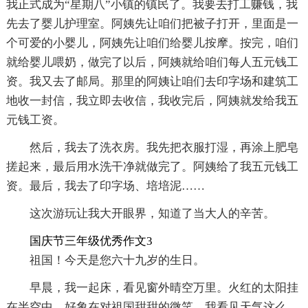
我正式成为“星期八”小镇的镇民了。我要去打工赚钱，我
先去了婴儿护理室。阿姨先让咱们把被子打开，里面是一
个可爱的小婴儿，阿姨先让咱们给婴儿按摩。按完，咱们
就给婴儿喂奶，做完了以后，阿姨就给咱们每人五元钱工
资。我又去了邮局。那里的阿姨让咱们去印字场和建筑工
地收一封信，我立即去收信，我收完后，阿姨就发给我五
元钱工资。
然后，我去了洗衣房。我先把衣服打湿，再涂上肥皂
搓起来，最后用水洗干净就做完了。阿姨给了我五元钱工
资。最后，我去了印字场、培培泥……
这次游玩让我大开眼界，知道了当大人的辛苦。
国庆节三年级优秀作文3
祖国！今天是您六十九岁的生日。
早晨，我一起床，看见窗外晴空万里。火红的太阳挂
在半空中，好象在对祖国甜甜的微笑。我看见天气这么