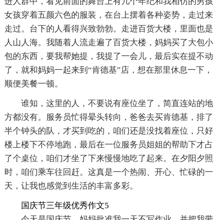
进人群中，看见前面的舞台上有几个年纪和我相仿的男孩
女孩穿着五颜六色的服装，在台上摆着各种姿势，走过来
走过。台下的人看得兴致勃勃。走进百货大楼，里面也是
人山人海。我随着人流走遍了百货大楼，妈妈买了大包小
包的东西，要我帮她提，我提了一会儿，最后实在提不动
了，就和妈妈一起来到“肯德基”店，想在那里休息一下，
顺便美餐一顿。
谁知，这里的人，不要说有座位坐了，简直连站的地
方都没有。服务员忙得晕头转向，爸爸去买肯德基，排了
半个钟头的队，才买到吃的，咱们还是没找着座位，只好
楼上楼下不停地跑，最后在一位服务员姐姐的帮助下才占
了个桌位，咱们才坐了下来慢慢地吃了起来。在夕阳夕照
时，咱们乘车往回赶。这真是一个热闹、开心、忙碌的一
天，让我也感觉到生活的丰富多彩。
国庆节三年级优秀作文5
今天是国庆节，妈妈批准我一天不写作业，并把我带