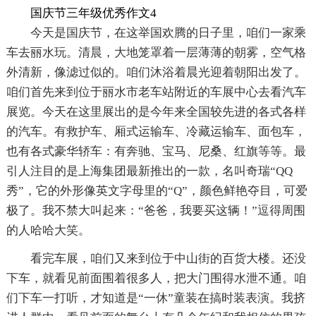
国庆节三年级优秀作文4
今天是国庆节，在这举国欢腾的日子里，咱们一家乘
车去丽水玩。清晨，大地笼罩着一层薄薄的朝雾，空气格
外清新，像滤过似的。咱们沐浴着晨光迎着朝阳出发了。
咱们首先来到位于丽水市老车站附近的车展中心去看汽车
展览。今天在这里展出的是今年来全国较先进的各式各样
的汽车。有救护车、厢式运输车、冷藏运输车、面包车，
也有各式豪华轿车：有奔驰、宝马、尼桑、红旗等等。最
引人注目的是上海集团最新推出的一款，名叫奇瑞“QQ
秀”，它的外形像英文字母里的“Q”，颜色鲜艳夺目，可爱
极了。我不禁大叫起来：“爸爸，我要买这辆！”逗得周围
的人哈哈大笑。
看完车展，咱们又来到位于中山街的百货大楼。还没
下车，就看见前面围着很多人，把大门围得水泄不通。咱
们下车一打听，才知道是“一休”童装在搞时装表演。我挤