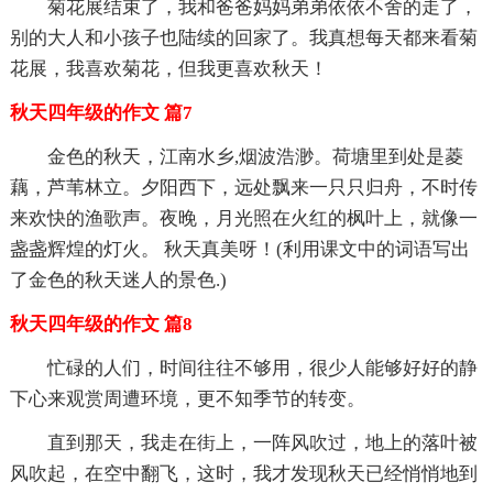
菊花展结束了，我和爸爸妈妈弟弟依依不舍的走了，
别的大人和小孩子也陆续的回家了。我真想每天都来看菊
花展，我喜欢菊花，但我更喜欢秋天！
秋天四年级的作文 篇7
金色的秋天，江南水乡,烟波浩渺。荷塘里到处是菱
藕，芦苇林立。夕阳西下，远处飘来一只只归舟，不时传
来欢快的渔歌声。夜晚，月光照在火红的枫叶上，就像一
盏盏辉煌的灯火。 秋天真美呀！(利用课文中的词语写出
了金色的秋天迷人的景色.)
秋天四年级的作文 篇8
忙碌的人们，时间往往不够用，很少人能够好好的静
下心来观赏周遭环境，更不知季节的转变。
直到那天，我走在街上，一阵风吹过，地上的落叶被
风吹起，在空中翻飞，这时，我才发现秋天已经悄悄地到