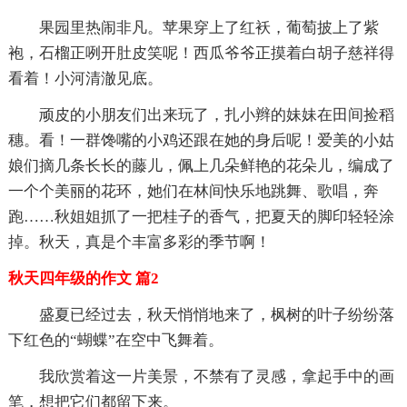
果园里热闹非凡。苹果穿上了红袄，葡萄披上了紫
袍，石榴正咧开肚皮笑呢！西瓜爷爷正摸着白胡子慈祥得
看着！小河清澈见底。
顽皮的小朋友们出来玩了，扎小辫的妹妹在田间捡稻
穗。看！一群馋嘴的小鸡还跟在她的身后呢！爱美的小姑
娘们摘几条长长的藤儿，佩上几朵鲜艳的花朵儿，编成了
一个个美丽的花环，她们在林间快乐地跳舞、歌唱，奔
跑……秋姐姐抓了一把桂子的香气，把夏天的脚印轻轻涂
掉。秋天，真是个丰富多彩的季节啊！
秋天四年级的作文 篇2
盛夏已经过去，秋天悄悄地来了，枫树的叶子纷纷落
下红色的“蝴蝶”在空中飞舞着。
我欣赏着这一片美景，不禁有了灵感，拿起手中的画
笔，想把它们都留下来。