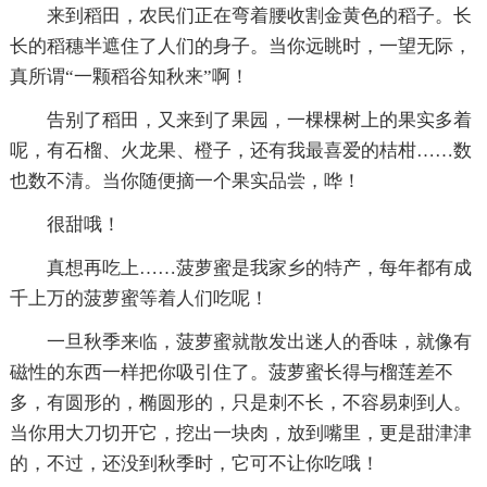
来到稻田，农民们正在弯着腰收割金黄色的稻子。长
长的稻穗半遮住了人们的身子。当你远眺时，一望无际，
真所谓“一颗稻谷知秋来”啊！
告别了稻田，又来到了果园，一棵棵树上的果实多着
呢，有石榴、火龙果、橙子，还有我最喜爱的桔柑……数
也数不清。当你随便摘一个果实品尝，哗！
很甜哦！
真想再吃上……菠萝蜜是我家乡的特产，每年都有成
千上万的菠萝蜜等着人们吃呢！
一旦秋季来临，菠萝蜜就散发出迷人的香味，就像有
磁性的东西一样把你吸引住了。菠萝蜜长得与榴莲差不
多，有圆形的，椭圆形的，只是刺不长，不容易刺到人。
当你用大刀切开它，挖出一块肉，放到嘴里，更是甜津津
的，不过，还没到秋季时，它可不让你吃哦！