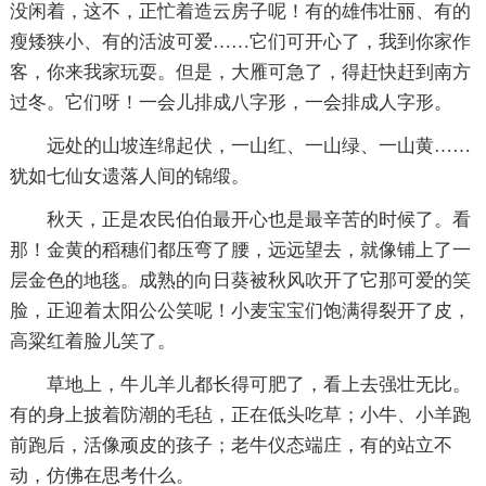
没闲着，这不，正忙着造云房子呢！有的雄伟壮丽、有的
瘦矮狭小、有的活波可爱……它们可开心了，我到你家作
客，你来我家玩耍。但是，大雁可急了，得赶快赶到南方
过冬。它们呀！一会儿排成八字形，一会排成人字形。
远处的山坡连绵起伏，一山红、一山绿、一山黄……
犹如七仙女遗落人间的锦缎。
秋天，正是农民伯伯最开心也是最辛苦的时候了。看
那！金黄的稻穗们都压弯了腰，远远望去，就像铺上了一
层金色的地毯。成熟的向日葵被秋风吹开了它那可爱的笑
脸，正迎着太阳公公笑呢！小麦宝宝们饱满得裂开了皮，
高粱红着脸儿笑了。
草地上，牛儿羊儿都长得可肥了，看上去强壮无比。
有的身上披着防潮的毛毡，正在低头吃草；小牛、小羊跑
前跑后，活像顽皮的孩子；老牛仪态端庄，有的站立不
动，仿佛在思考什么。