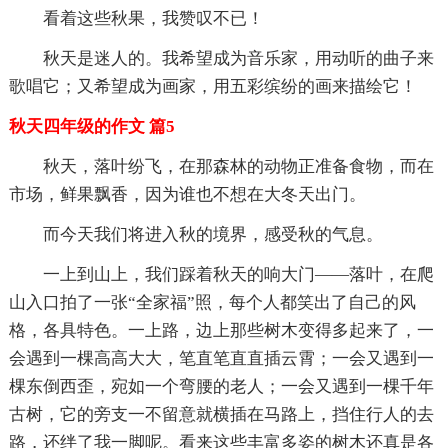
看着这些秋果，我赞叹不已！
秋天是迷人的。我希望成为音乐家，用动听的曲子来
歌唱它；又希望成为画家，用五彩缤纷的画来描绘它！
秋天四年级的作文 篇5
秋天，落叶纷飞，在那森林的动物正准备食物，而在
市场，鲜果飘香，因为谁也不想在大冬天出门。
而今天我们将进入秋的境界，感受秋的气息。
一上到山上，我们踩着秋天的响大门——落叶，在爬
山入口拍了一张“全家福”照，每个人都笑出了自己的风
格，各具特色。一上路，边上那些树木变得多起来了，一
会遇到一棵高高大大，笔直笔直直插云霄；一会又遇到一
棵东倒西歪，宛如一个弯腰的老人；一会又遇到一棵千年
古树，它的旁支一不留意就横插在马路上，挡住行人的去
路，还绊了我一脚呢。看来这些丰富多姿的树木还真是各