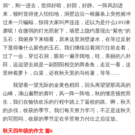
洞”，刚一进去，觉得好暗，好阴，好静。一阵风刮进
来，顿时觉得使人怕怕地，洞壁边沿一根藤条上突然俯冲
过来一只蝙蝠，惊得大家叫声连连，还以为是什么UFO来
袭呢！在微弱的灯光照射下，墙壁上隐约显现出“紫色”的
玉石；我俯身下来细看，原来这里洞壁渗水，在等过反射
下显得像什么紫色的玉石。我们继续沿着洞穴往前走着，
过了一会，穿过石洞，眼前一遍开阔地，哇，美丽的八卦
田，远远望去就是一副阴阳相交的两条鱼，走近一看，这
里种着萝卜，白菜，还有秋天里的马铃薯，等等……
我望着一望无际的金黄色稻田，回头再望望那高高的
山峰，满山遍野的黄叶，风一阵一阵地，秋的惬意顿然而
生，我们在愉快欢乐的行程中踏上了返校的路。啊，秋天
的步伐，收获的季节。我们每天努力学习，不正是这秋天
的写照吗，收获的季节定在辛苦努力付出之后绽放。
秋天四年级的作文 篇6