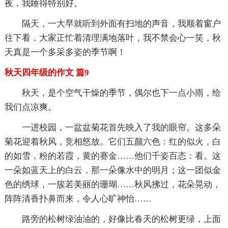
夜，我睡得特别好。
隔天，一大早就听到外面有扫地的声音，我顺着窗户
往下看，大家正忙着清理满地落叶，我不禁会心一笑，秋
天真是一个多采多姿的季节啊！
秋天四年级的作文 篇9
秋天，是个空气干燥的季节，偶尔也下一点小雨，给
我们点凉爽。
一进校园，一盆盆菊花首先映入了我的眼帘。这多朵
菊花迎着秋风，竞相怒放。它们五颜六色：红的似火，白
的如雪，粉的若霞，黄的赛金……他们千姿百态：看。这
一朵如蓝天上的白云，那一朵像水中的明月；这一团似金
色的绣球，一簇若美丽的珊瑚……秋风拂过，花朵晃动，
阵阵清香扑鼻而来，令人心旷神怡……
路旁的松树绿油油的，好像比春天的松树更绿，上面