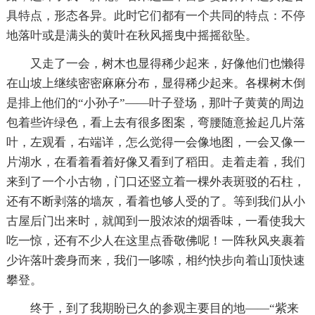
具特点，形态各异。此时它们都有一个共同的特点：不停
地落叶或是满头的黄叶在秋风摇曳中摇摇欲坠。
又走了一会，树木也显得稀少起来，好像他们也懒得
在山坡上继续密密麻麻分布，显得稀少起来。各棵树木倒
是排上他们的“小孙子”——叶子登场，那叶子黄黄的周边
包着些许绿色，看上去有很多图案，弯腰随意捡起几片落
叶，左观看，右端详，怎么觉得一会像地图，一会又像一
片湖水，在看着看着好像又看到了稻田。走着走着，我们
来到了一个小古物，门口还竖立着一棵外表斑驳的石柱，
还有不断剥落的墙灰，看着也够人受的了。等到我们从小
古屋后门出来时，就闻到一股浓浓的烟香味，一看使我大
吃一惊，还有不少人在这里点香敬佛呢！一阵秋风夹裹着
少许落叶袭身而来，我们一哆嗦，相约快步向着山顶快速
攀登。
终于，到了我期盼已久的参观主要目的地——“紫来