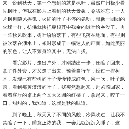
来。说到秋天，第一个想到的就是枫叶，虽然广州极少看
见枫叶，但我在影片上看到的秋天景象，令我难忘：一大
片枫树随风摇曳，火红的叶子不停的晃动，就像一团团的
火球一样，彷佛就快把穿梭其中残余的绿叶给吞没了。再
一阵秋风吹来，树叶纷纷落下，有些飞落在地面，有些则
被吹落在湖水上，顿时形成了一幅迷人的画面，如此美丽
的景色，让人不禁身陷其中，无法自拔。
看完影片，走出户外，才刚踏出一步，便缩了回来，
拿了件外套，才又走了出去。骑着自行车，经过一排树
木，发现已有些树的叶子慢慢转成红色，风一吹，叶子飘
落，看到那黄澄澄的叶子，我突然想起来，赶紧骑回家，
看着客厅的桌上两个又大又圆的红柿子，拿起来，咬了一
口，甜甜的，我知道，这就是秋的味道。
到了晚上，秋天又了不同的风貌，冷风吹过，让我不
禁缩了一下，睡意正浓的我，一会儿就沉沉入睡了，这