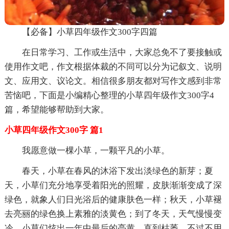
【必备】小草四年级作文300字四篇
在日常学习、工作或生活中，大家总免不了要接触或
使用作文吧，作文根据体裁的不同可以分为记叙文、说明
文、应用文、议论文。相信很多朋友都对写作文感到非常
苦恼吧，下面是小编精心整理的小草四年级作文300字4
篇，希望能够帮助到大家。
小草四年级作文300字 篇1
我愿意做一棵小草，一颗平凡的小草。
春天，小草在春风的沐浴下发出淡绿色的新芽；夏
天，小草们充分地享受着阳光的照耀，皮肤渐渐变成了深
绿色，就象人们日光浴后的健康肤色一样；秋天，小草褪
去亮丽的绿色换上素雅的淡黄色；到了冬天，天气慢慢变
冷，小草们炫出一年中最后的亮黄，直到枯萎，不过不用