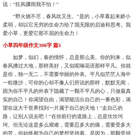
说：“狂风骤雨我不怕！”
“野火烧不尽，春风吹又生。”是的，小草看起来娇小
柔弱，却以它无穷的生命力给了我无限的启迪和思考。我
爱小草，更爱它那不屈的生命力！
小草四年级作文300字 篇3
如梦，似幻，春的情怀，总是那么美。你的到来，似
春风拂过大地，那样美好，又似呢喃花语那样平凡。你就
是你，独一无二，不需要华丽的外表。平凡似茫茫人海中
一粒微沙，可你的心却不像人们所说的那样，默默无闻，
因为你不平凡的外表下隐藏了一颗不平凡的心，只做最真
实的自己！你渴望自由，渴望能活出自己的一番色彩，渴
望在这大千世界找到一片属于自己的天地！"走自己的
路，让别人说去吧！“在你前行的道路上，总是坎坎坷
坷。但无论这是多么艰难，需要忍多大的痛，需要受多大
的苦，你始终都为自己的梦想坚持着。是因为，那颗坚持