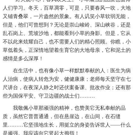
人们学习。冬天，百草凋零，可是，只要春风一吹，大地
又铺青叠翠，一片盎然的景象。有人讥笑小草软弱无能，
但是，他们可曾想到？无论是崇山峻岭、深山峡谷，还是
乱石岗上、荒坡沙地，都能看到小草的身影。但是，它从
不以此来炫耀自己，也不需要人们的精心照顾。你瞧，小
草低着头，正深情地望着生育它的大地母亲，它和泥土的
感情是多么深厚！
在生活中，也有像小草一样默默奉献的人：医生为病
人治病，使病人转危为安，健健康康；老师每天坚守在七
尺讲台，在夜深人静之时还伏案备课、批改作业；还有那
些为国保平安、守卫边疆的战士们………
我敬佩小草那顽强的精神，也赞美它无私奉献的品
质，虽然它普普通通，但在悬崖边，在山间，在石缝
里………它坚强地生长，用挺立的身姿告诉世人——什么
是顽强。我应该向它竖起大拇指！