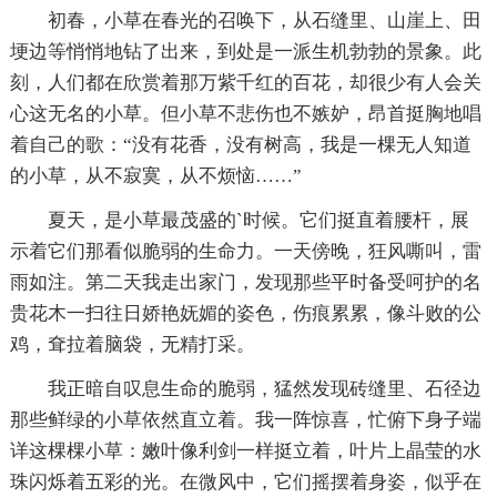
初春，小草在春光的召唤下，从石缝里、山崖上、田
埂边等悄悄地钻了出来，到处是一派生机勃勃的景象。此
刻，人们都在欣赏着那万紫千红的百花，却很少有人会关
心这无名的小草。但小草不悲伤也不嫉妒，昂首挺胸地唱
着自己的歌：“没有花香，没有树高，我是一棵无人知道
的小草，从不寂寞，从不烦恼……”
夏天，是小草最茂盛的`时候。它们挺直着腰杆，展
示着它们那看似脆弱的生命力。一天傍晚，狂风嘶叫，雷
雨如注。第二天我走出家门，发现那些平时备受呵护的名
贵花木一扫往日娇艳妩媚的姿色，伤痕累累，像斗败的公
鸡，耷拉着脑袋，无精打采。
我正暗自叹息生命的脆弱，猛然发现砖缝里、石径边
那些鲜绿的小草依然直立着。我一阵惊喜，忙俯下身子端
详这棵棵小草：嫩叶像利剑一样挺立着，叶片上晶莹的水
珠闪烁着五彩的光。在微风中，它们摇摆着身姿，似乎在