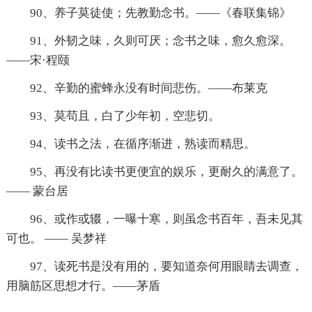
90、养子莫徒使；先教勤念书。——《春联集锦》
91、外韧之味，久则可厌；念书之味，愈久愈深。
——宋·程颐
92、辛勤的蜜蜂永没有时间悲伤。——布莱克
93、莫苟且，白了少年初，空悲切。
94、读书之法，在循序渐进，熟读而精思。
95、再没有比读书更便宜的娱乐，更耐久的满意了。
—— 蒙台居
96、或作或辍，一曝十寒，则虽念书百年，吾未见其
可也。 —— 吴梦祥
97、读死书是没有用的，要知道奈何用眼睛去调查，
用脑筋区思想才行。——茅盾