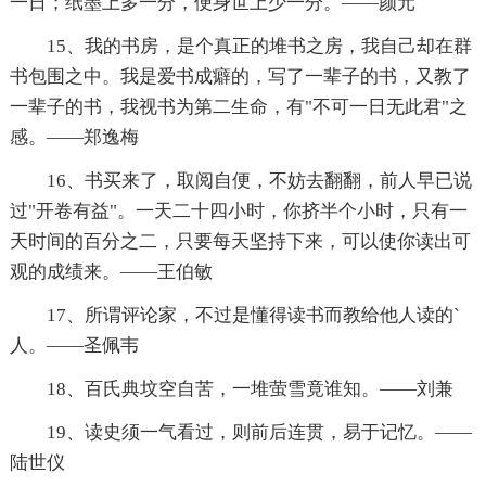
一日；纸墨上多一分，便身世上少一分。——颜元
15、我的书房，是个真正的堆书之房，我自己却在群
书包围之中。我是爱书成癖的，写了一辈子的书，又教了
一辈子的书，我视书为第二生命，有"不可一日无此君"之
感。——郑逸梅
16、书买来了，取阅自便，不妨去翻翻，前人早已说
过"开卷有益"。一天二十四小时，你挤半个小时，只有一
天时间的百分之二，只要每天坚持下来，可以使你读出可
观的成绩来。——王伯敏
17、所谓评论家，不过是懂得读书而教给他人读的`
人。——圣佩韦
18、百氏典坟空自苦，一堆萤雪竟谁知。——刘兼
19、读史须一气看过，则前后连贯，易于记忆。——
陆世仪