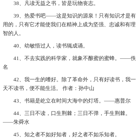
38、凡读无益之书，皆是玩物丧志。
39、热爱书吧——这是知识的源泉！只有知识才是有
用的，只有它才能使我们在精神上成为坚强、忠诚和有理
智的人。
40、幼敏悟过人，读书辄成诵。
41、不去实践的科学家，就象不酿蜜的蜜蜂。——佚
名
42、我一生的嗜好。除了革命外，只有好读书，我一
天不读书，便不能生活。 作者：孙中山
43、书籍是屹立在时间大海中的灯塔。——惠普尔
44、三日不读，口生荆棘；三日不弹，手生荆棘。
——朱舜水
45、知之者不如好知者，好之者不如乐知者。