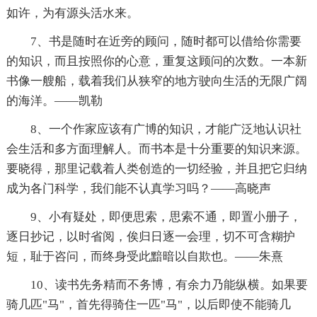
如许，为有源头活水来。
7、书是随时在近旁的顾问，随时都可以借给你需要
的知识，而且按照你的心意，重复这顾问的次数。一本新
书像一艘船，载着我们从狭窄的地方驶向生活的无限广阔
的海洋。——凯勒
8、一个作家应该有广博的知识，才能广泛地认识社
会生活和多方面理解人。而书本是十分重要的知识来源。
要晓得，那里记载着人类创造的一切经验，并且把它归纳
成为各门科学，我们能不认真学习吗？——高晓声
9、小有疑处，即便思索，思索不通，即置小册子，
逐日抄记，以时省阅，俟归日逐一会理，切不可含糊护
短，耻于咨问，而终身受此黯暗以自欺也。——朱熹
10、读书先务精而不务博，有余力乃能纵横。如果要
骑几匹"马"，首先得骑住一匹"马"，以后即使不能骑几