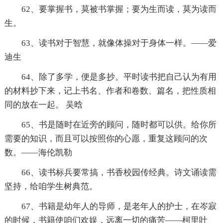
62、要掌握书，莫被书掌握；要为生而读，莫为读而
生。
63、读书对于智慧，就像体操对于身体一样。——爱
迪生
64、除了多学，便是多抄。平时读书把自己认为有用
的材料抄下来，记上书名、作者和卷数、篇名，把性质相
同的放在一起。 吴晗
65、书是随时在近旁的顾问，随时都可以供。给你所
需要的知识，而且可以按照你的心愿，重复这顾问的次
数。——海伦凯勒
66、读书标兵要常搞，书香校园传经典。诗文诵读需
坚持，给咱学生树典范。
67、书籍是幼年人的导师，是老年人的护士，在岑寂
的时候，书籍使咱们欢娱，远离一切的痛苦——柯里叶