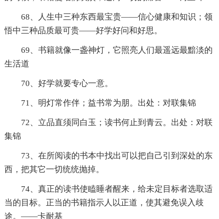
68、人生中三种东西最宝贵——信心健康和知识；领
悟中三种品质最可贵——好学好问和好思。
69、书籍就像一盏神灯，它照亮人们最遥远最黯淡的
生活道
70、好学就要专心一意。
71、明灯常作伴；益书常为朋。出处：对联集锦
72、立品直须同白玉；读书何止到青云。出处：对联
集锦
73、在所阅读的书本中找出可以把自己引到深处的东
西，把其它一切统统抛掉。
74、真正的读书使瞌睡者醒来，给未定目标者选取适
当的目标。正当的书籍指示人以正道，使其避免误入歧
途。——卡耐基