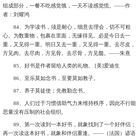
组成部分，一餐不吃感觉饿，一天不读感觉慌。——作
者：刘耀鸿
84、为学读书，须是耐心，细意去理会，切不可粗
心。为数重物，包裹在里面，无缘得见。必是今日去一
重，又见得一重。明日又去一重，又见得一重。去尽皮，
方见肉。去尽肉，方见骨。去尽骨，方见髓。——朱熹
85、好书是作者留给人类的礼物。 [美]爱迪生
86、至乐莫如念书，至要莫如教子。
87、养子莫徒使；先教勤念书。
88、人们过于习惯借助气力来维持秩序，因此不行能
思量没有压制的社会组织。
89、第一次读到一本好书，就象找到了一个好伴侣；
再一次读这本好书，就象和伴侣重逢。——（法国）谚语