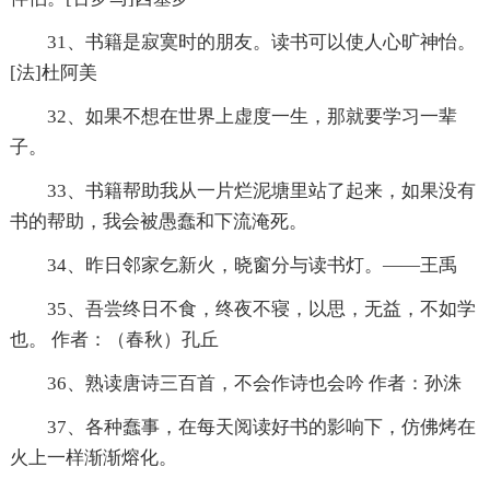
31、书籍是寂寞时的朋友。读书可以使人心旷神怡。
[法]杜阿美
32、如果不想在世界上虚度一生，那就要学习一辈
子。
33、书籍帮助我从一片烂泥塘里站了起来，如果没有
书的帮助，我会被愚蠢和下流淹死。
34、昨日邻家乞新火，晓窗分与读书灯。——王禹
35、吾尝终日不食，终夜不寝，以思，无益，不如学
也。 作者：（春秋）孔丘
36、熟读唐诗三百首，不会作诗也会吟 作者：孙洙
37、各种蠢事，在每天阅读好书的影响下，仿佛烤在
火上一样渐渐熔化。