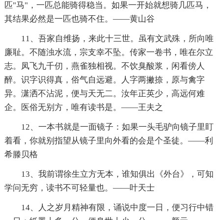
匹"马"，一匹总能骑得稳当。如果一开始就想骑几匹马，
其结果必然是一匹也骑不住。——黄山谷
11、吾家自维扬，来此十三世。虽有文武殊，所向唯
廉耻。不随浊水流，宗支幸不坠。传家一卷书，唯在尔立
志。凤飞九千仞，燕雀独相视。不饮臭酸浆，闲看傍人
醉。识字识得真，俗气自远避。人字两撇捺，原与禽字
异。潇洒不沾泥，便与天无二。汝年正英少，高远何难
企。医俗无别方，唯有读书是。——王夫之
12、一本书就是一面镜子：如果一头毛驴向镜子里盯
着看，你就别指望从镜子里向外看的会是个圣徒。——利
希滕贝格
13、我前谓徐生立方无本，谁知俱出《外台》，可知
学问无穷，读书不可轻量也。——叶天士
14、人之岁月精神有限，诵说中度一日，便习行中错