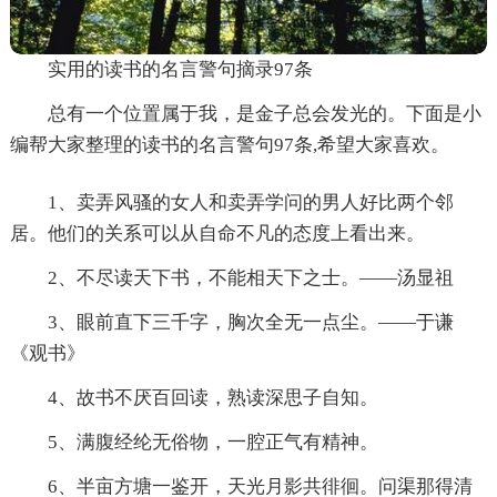
实用的读书的名言警句摘录97条
总有一个位置属于我，是金子总会发光的。下面是小
编帮大家整理的读书的名言警句97条,希望大家喜欢。
1、卖弄风骚的女人和卖弄学问的男人好比两个邻
居。他们的关系可以从自命不凡的态度上看出来。
2、不尽读天下书，不能相天下之士。——汤显祖
3、眼前直下三千字，胸次全无一点尘。——于谦
《观书》
4、故书不厌百回读，熟读深思子自知。
5、满腹经纶无俗物，一腔正气有精神。
6、半亩方塘一鉴开，天光月影共徘徊。问渠那得清