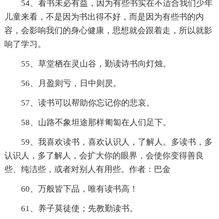
54、看书未必有益，因为有些书实在不适合我们少年
儿童来看，不是因为书出得不好，而是因为有些书的内
容，会影响我们的身心健康，思想就会跟着走，所以就影
响了学习。
55、草堂栖在灵山谷，勤读诗书向灯烛。
56、月盈则亏，日中则昃。
57、读书可以帮助你忘记你的悲哀。
58、山路不象坦途那样匍匐在人们足下。
59、我喜欢读书，喜欢认识人，了解人。多读书，多
认识人，多了解人，会扩大你的眼界，会使你变得善良
些、纯洁些，或者对别人有用些。作者：巴金
60、万般皆下品，唯有读书高！
61、养子莫徒使；先教勤读书。