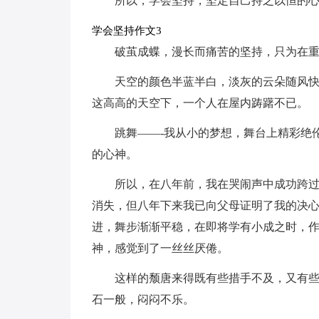
所以，学会坚持，坚定自己持之以恒的
学会坚持作文3
破茧成蝶，漫长而痛苦的坚持，只为在
天空的颜色半蓝半白，淡灰的云朵随风
这高高的天空下，一个人在屋内踌躇不已。
跳舞——-我从小的梦想，舞台上精彩绝
的心神。
所以，在八年前，我在哭闹声中成功跨
消失，但八年下来我已向父母证明了我的决
进，舞步渐渐平稳，在即将学有小成之时，
神，感觉到了一丝丝厌倦。
这样的颓唐来得既有些措手不及，又有
石一般，闷闷不乐。