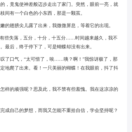
怎的，竟鬼使神差般迈步走出了家门。突然，眼前一亮，就
花枝间有一个白色的小东西，那是一颗茧。
嫩嫩的翅膀尖儿露了出来，我微微屏息，等着它的出现。
微有些失落，五分，十分，十五分……时间越来越久，我不
了。最后，终于停下了，可是蝴蝶却没有出来。
叹了口气，“太可惜了，唉……咦？啊！”我惊讶极了，那
坚定地爬了出来。看！一只美丽的蝴蝶！在我眼前，抖了抖
种怎样的顽强呢？思及此，我不禁有些羞愧。我在这凉凉的
。
地完成自己的梦想，而我又怎能不重拾自信，学会坚持呢？