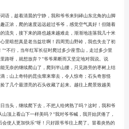
好词语，趁着清晨的宁静，我和爷爷来到峄山东北角的山脚
兴趣正浓，爬的速度远远超过爷爷，感觉空气真好！但随着
渐的流失，接下来的路也越来越难走，渐渐地连落我几十米
，心里暗想真是老当益壮啊！四周荒山野岭，我也失去了初
！”“不行，当年红军长征时爬过多少座雪山，走过多少里
里路呀，就想放弃？”爷爷果断而又坚定地对我说。说
只能无奈的继续爬山了，爬到半山腰，只见路旁的枣树上结
欲滴；山上奇特的昆虫窜来窜去，令人惊奇；石头奇形怪
住捡了几个最漂亮的石头收藏了起来。越往上爬景致越美
烈日当头，继续爬下去，不把人给烤熟了吗？这时，我和爷
从山顶上看山下一样美吗？”我对爷爷喊，我开始厌倦了，
后会使人更加快乐”呀！只好跟爷爷往上爬了。冒着炎热的