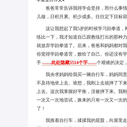
爸爸常常告诉我得学会坚持，而什么事
儿做，日积月累、积少成多。往往定下目标
这让我想起了我5岁的时候学习跆拳道，
练比一下，我才知道自己跟教练打出的那种
就放弃学跆拳道了。后来，爸爸和妈妈都对我
你觉得学跆拳道苦，败给了自己。你还没有学
手
……此处隐藏5514个字……
个艰难的决定
我央求妈妈给我买一辆自行车，妈妈同
不及待地坐上去。谁想，我刚上去就摔了下
上去。这次我掌握好平衡，没被摔下来。我刚
一次又一次地尝试，换来的只有一次又一次
了！
我推着自行车，揉揉我的屁股，向屋里