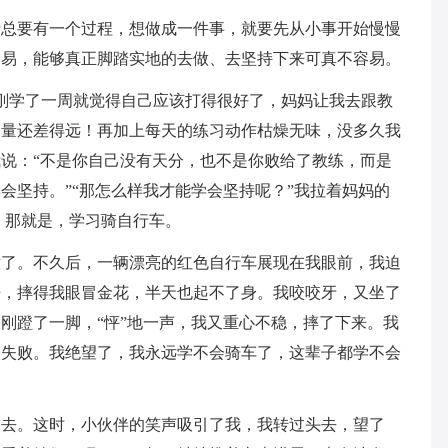
情总要有一个过程，想做成一件事，就要先从小事开始慢慢
容易，能够真正脚踏实地的去做、去坚持下来可真不容易。
刚学了一周就觉得自己应该打得很好了，妈妈让我去跟教
力量还差得远！再加上每天的练习动作枯燥无味，没多久我
说：“不是你自己没有天分，也不是你败给了教练，而是
会坚持。”“那怎么样我才能学会坚持呢？”我拉着妈妈的
，那就是，学习骑自行车。
意了。不久后，一辆漂亮的红色自行车展现在我眼前，我迫
来，摔得我眼冒金花，半天也起不了身。我咬咬牙，又坐了
刚蹬了一脚，“怦”地一声，我又重心不稳，摔了下来。我
的失败。我绝望了，我永远学不会骑车了，这辈子都学不会
走去。这时，小伙伴的笑声吸引了我，我转过头去，望了