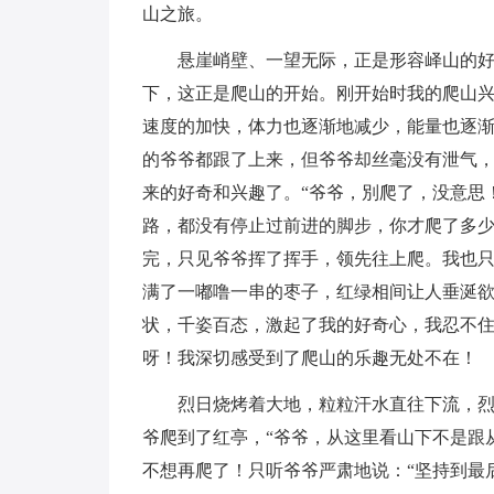
山之旅。
悬崖峭壁、一望无际，正是形容峄山的
下，这正是爬山的开始。刚开始时我的爬山
速度的加快，体力也逐渐地减少，能量也逐
的爷爷都跟了上来，但爷爷却丝毫没有泄气
来的好奇和兴趣了。“爷爷，別爬了，没意思
路，都没有停止过前进的脚步，你才爬了多少
完，只见爷爷挥了挥手，领先往上爬。我也
满了一嘟噜一串的枣子，红绿相间让人垂涎
状，千姿百态，激起了我的好奇心，我忍不
呀！我深切感受到了爬山的乐趣无处不在！
烈日烧烤着大地，粒粒汗水直往下流，
爷爬到了红亭，“爷爷，从这里看山下不是跟
不想再爬了！只听爷爷严肃地说：“坚持到最