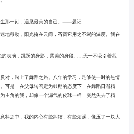
心。
重生那一刻，遇见最美的自己。——题记
快速地移动，阳光掩在云间，吝啬它用之不竭的温度。我在
伦的表演，跳跃的身影，柔美的身段……无一不吸引着我
过反对，踏上了舞蹈之路。八年的学习，足够使一时的热情
心。可是，在父母转否定为鼓励的态度下，在舞蹈日渐精
作为主角的我，却像一个漏气的皮球一样，突然失去了精
些意料之中，我的内心有些纠结，有些烦躁，像压了一块大