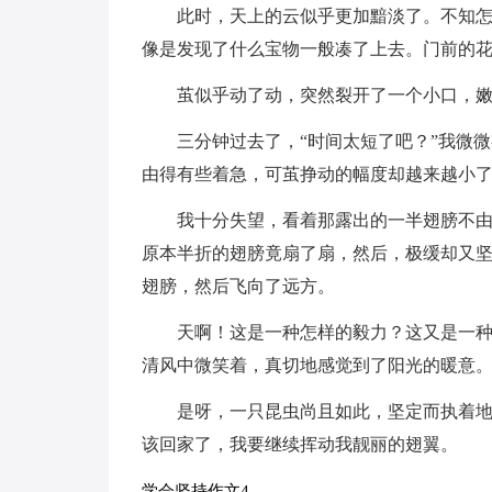
此时，天上的云似乎更加黯淡了。不知
像是发现了什么宝物一般凑了上去。门前的
茧似乎动了动，突然裂开了一个小口，
三分钟过去了，“时间太短了吧？”我微
由得有些着急，可茧挣动的幅度却越来越小
我十分失望，看着那露出的一半翅膀不由
原本半折的翅膀竟扇了扇，然后，极缓却又
翅膀，然后飞向了远方。
天啊！这是一种怎样的毅力？这又是一
清风中微笑着，真切地感觉到了阳光的暖意
是呀，一只昆虫尚且如此，坚定而执着
该回家了，我要继续挥动我靓丽的翅翼。
学会坚持作文4