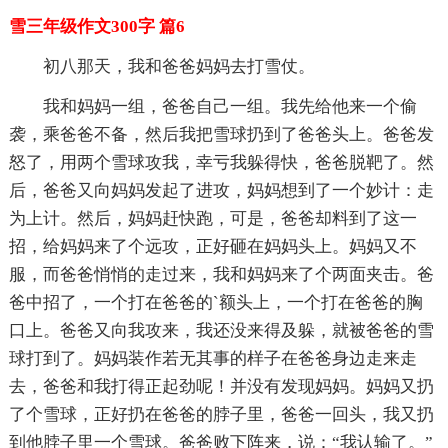
雪三年级作文300字 篇6
初八那天，我和爸爸妈妈去打雪仗。
我和妈妈一组，爸爸自己一组。我先给他来一个偷
袭，乘爸爸不备，然后我把雪球扔到了爸爸头上。爸爸发
怒了，用两个雪球攻我，幸亏我躲得快，爸爸脱靶了。然
后，爸爸又向妈妈发起了进攻，妈妈想到了一个妙计：走
为上计。然后，妈妈赶快跑，可是，爸爸却料到了这一
招，给妈妈来了个远攻，正好砸在妈妈头上。妈妈又不
服，而爸爸悄悄的走过来，我和妈妈来了个两面夹击。爸
爸中招了，一个打在爸爸的`额头上，一个打在爸爸的胸
口上。爸爸又向我攻来，我还没来得及躲，就被爸爸的雪
球打到了。妈妈装作若无其事的样子在爸爸身边走来走
去，爸爸和我打得正起劲呢！并没有发现妈妈。妈妈又扔
了个雪球，正好扔在爸爸的脖子里，爸爸一回头，我又扔
到他脖子里一个雪球。爸爸败下阵来，说：“我认输了。”