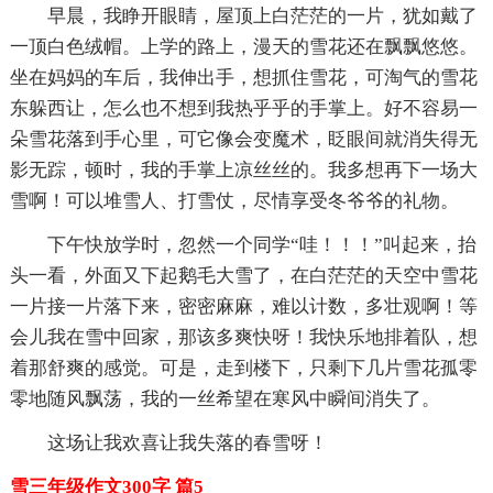
早晨，我睁开眼睛，屋顶上白茫茫的一片，犹如戴了
一顶白色绒帽。上学的路上，漫天的雪花还在飘飘悠悠。
坐在妈妈的车后，我伸出手，想抓住雪花，可淘气的雪花
东躲西让，怎么也不想到我热乎乎的手掌上。好不容易一
朵雪花落到手心里，可它像会变魔术，眨眼间就消失得无
影无踪，顿时，我的手掌上凉丝丝的。我多想再下一场大
雪啊！可以堆雪人、打雪仗，尽情享受冬爷爷的礼物。
下午快放学时，忽然一个同学“哇！！！”叫起来，抬
头一看，外面又下起鹅毛大雪了，在白茫茫的天空中雪花
一片接一片落下来，密密麻麻，难以计数，多壮观啊！等
会儿我在雪中回家，那该多爽快呀！我快乐地排着队，想
着那舒爽的感觉。可是，走到楼下，只剩下几片雪花孤零
零地随风飘荡，我的一丝希望在寒风中瞬间消失了。
这场让我欢喜让我失落的春雪呀！
雪三年级作文300字 篇5