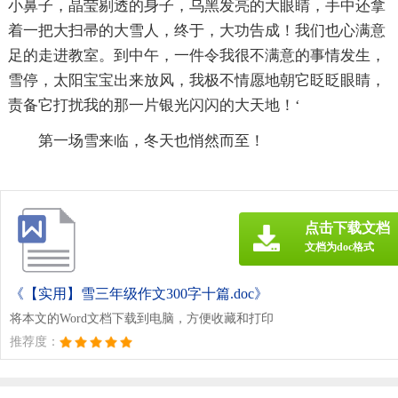
小鼻子，晶莹剔透的身子，乌黑发亮的大眼睛，手中还拿
着一把大扫帚的大雪人，终于，大功告成！我们也心满意
足的走进教室。到中午，一件令我很不满意的事情发生，
雪停，太阳宝宝出来放风，我极不情愿地朝它眨眨眼睛，
责备它打扰我的那一片银光闪闪的大天地！‘
第一场雪来临，冬天也悄然而至！
点击下载文档
文档为doc格式
《【实用】雪三年级作文300字十篇.doc》
将本文的Word文档下载到电脑，方便收藏和打印
推荐度：