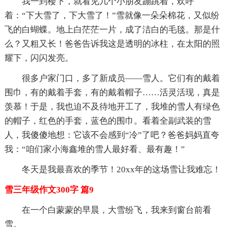
我一到楼下，就看见几个小朋友蹦跳着，欢呼
着：“下大雪了，下大雪了！”雪就像一朵朵棉花，又似纷
飞的白蝴蝶。地上白茫茫一片，成了洁白的毛毯。那是什
么？又粗又长！爸爸告诉我这是透明的冰柱，在太阳的照
耀下，闪闪发亮。
很多户家门口，多了新成员——雪人。它们有的戴着
围巾，有的戴着手套，有的戴着帽子……活灵活现，真是
羡慕！于是，我也迫不及待地开工了，我堆的雪人有绿色
的帽子，红色的手套，蓝色的围巾。看着全副武装的雪
人，我傻傻地想：它该不会感到“冷”了吧？爸爸妈妈直夸
我：“咱们家小海鑫堆的雪人最好看、最有趣！”
冬天是我最喜欢的季节！20xx年的这场雪让我难忘！
雪三年级作文300字 篇9
在一个白蒙蒙的早晨，大雪纷飞，我来到窗台前看
雪。