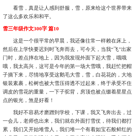
看雪，真是让人感到舒服，雪，原来给这个世界带来
了这么多欢乐和和平。
雪三年级作文300字 篇10
这是一个很平常的早晨，我还像往常一样赖在床上，
然后在上学快要迟到时飞奔而去，可今天，当我“飞”出家
门时，差点摔在地上，因为我发现外面下起大雪，哦哦
哦，我太高兴，这可是今年的第一场大雪哦，我赶忙把帽
子摘下来，尽情地享受这鹅毛大雪，雪，白花花的，大地
银装素裹，松树也被大雪压得透不过起来，终于承受不住
调皮的雪花的重量，一下子驼背，房顶也被点缀着星星点
点的银光，煞是好看！
我好不容易才磨蹭到学校，下课，我又飞奔出去，过
一会儿，老师也出来，我们就在外面打雪仗，待我们都打
累，我们又开始堆雪人，我们堆一个有着如宝石般鲜红的