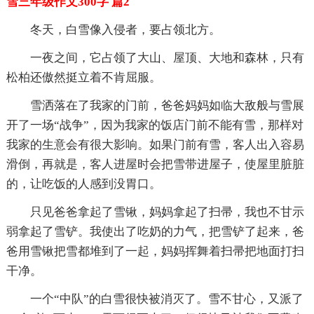
雪三年级作文300字 篇2
冬天，白雪像入侵者，要占领北方。
一夜之间，它占领了大山、屋顶、大地和森林，只有
松柏还傲然挺立着不肯屈服。
雪洒落在了我家的门前，爸爸妈妈如临大敌般与雪展
开了一场“战争”，因为我家的饭店门前不能有雪，那样对
我家的生意会有很大影响。如果门前有雪，客人出入容易
滑倒，再就是，客人进屋时会把雪带进屋子，使屋里脏脏
的，让吃饭的人感到没胃口。
只见爸爸拿起了雪锹，妈妈拿起了扫帚，我也不甘示
弱拿起了雪铲。我使出了吃奶的力气，把雪铲了起来，爸
爸用雪锹把雪都堆到了一起，妈妈挥舞着扫帚把地面打扫
干净。
一个“中队”的白雪很快被消灭了。雪不甘心，又派了