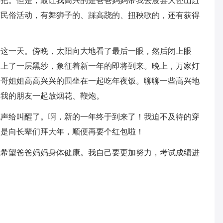
一把。但是，最让我高兴的是爸爸妈妈带我去浚县大伾山赶
节民俗活动，有舞狮子的、踩高跷的、扭秧歌的，还有获得
十这一天。傍晚，太阳向大地看了最后一眼，然后闭上眼
蒙上了一层黑纱，象征着新一年的即将到来。晚上，万家灯
哥哥姐姐高高兴兴的围坐在一起吃年夜饭。聊聊一些高兴地
和我的朋友一起放烟花、鞭炮。
炮声给叫醒了。啊，新的一年终于到来了！我迫不及待的穿
然是向长辈们拜大年，顺便再要个红包啦！
里希望爸爸妈妈身体健康。我自己要更加努力，考试成绩进