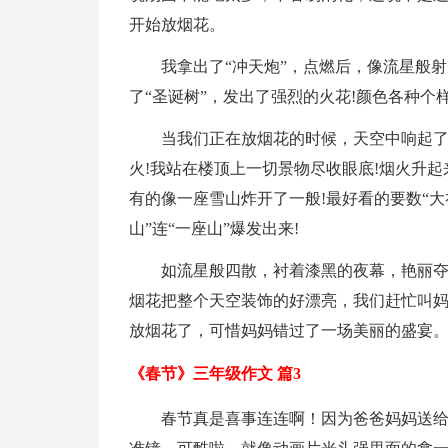
开始放烟花。
我拿出了“冲天炮”，点燃后，像流星般射
了“圣诞树”，发出了强烈的火花!颜色各种个
当我们正在放烟花的时候，天空中响起了
火!我站在楼顶上一切景物尽收眼底!烟火升起
有的像一座雪山炸开了一般!最好看的要数“大
山”连“一座山”爆发出来!
如流星般四散，衬着漆黑的夜幕，艳丽夺
烟花把整个天空装饰的好漂亮，我们赶忙叫
放烟花了，可惜妈妈错过了一场美丽的盛宴
《春节》三年级作文 篇3
春节真是喜事连连啊！因为爸爸妈妈送