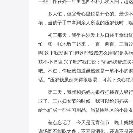
一些工作在外一年里也回不料几次人的，趁
多大忙，但父母心里也是开心的。最少
项，当孩子手中拿到亲人所发的压岁钱时，
初三那天，我坐在沙发上从口袋里拿出
忙一张一张地数了起来，一百、两百、三百??
啊!这下我发财了!但这些钱该怎么用呢?是买玩
获不小吧!高兴了吧?”我忙说：“妈妈我帮您
吧。不过，你应该知道虽然这是一笔不小的
话。”压岁钱虽然来得很容易，可我下决心绝
第二天，我就和妈妈去银行把钱存入银
取了。三八妇女节的时候，我可以给妈妈买
给他们买一些学习用品。当贫困地区的小朋友
差点忘记了，今天是元宵佳节，晚上妈
说汤圆不能吃太多，不容易消化，还说不是还