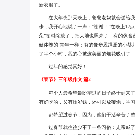
新衣服了。
在大年夜那天晚上，爸爸老妈就会递给
步，我开心地说了一声﹕“谢谢！”在晚上12
朵”顿时绽放了，把大地也照亮了。有的像含
健体魄的`青年一样；有的像步履蹒跚的小婴
了半个小时，我的心被这美丽的烟花吸引了
过年的感觉真好！
《春节》三年级作文 篇2
每个人最希望最盼望过的日子终于到来
有好吃的，又有压岁钱，还可以放鞭炮，学
都希望过春节，因为，他们干活辛苦了
过春节就往往少不了一些习俗：走亲戚