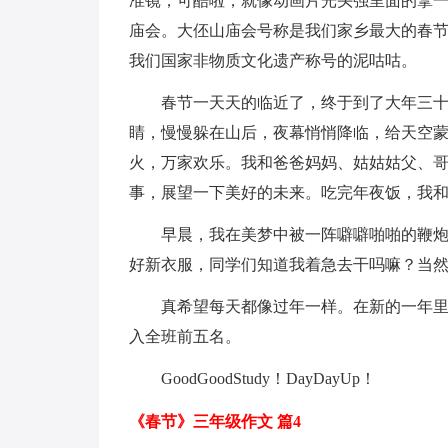
准镜，可酷啦，就像动画片光头强里面的拿
庙会。大伾山庙会号称是我们家乡最大的春
我们国家非物质文化遗产称号的泥咕咕。
春节一天天的临近了，终于到了大年三
睛，慢慢躲在山后，夜幕悄悄降临，给天空
火，万家欢乐。我和爸爸妈妈、姑姑姑父、
事，展望一下美好的未来。吃完年夜饭，我
早晨，我在美梦中被一阵噼噼啪啪的鞭
好新衣服，同学们知道我着急去干吗嘛？当
真希望每天都像过年一样。在新的一年
入全班前五名。
GoodGoodStudy！DayDayUp！
《春节》三年级作文 篇4