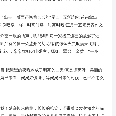
了出去，后面还拖着长长的“尾巴”!五彩缤纷!弟弟拿出
样!像喷泉一样，时高时矮，时亮时暗!正月十五闹元宵作文
炸雷一般的响声，嘭!嘭!嘭!每一家接二连三的放起了烟
来了!有的像一朵盛开的菊花!有的像萤火虫般满天飞舞，
礼花”，朵朵犹如火山爆发，嫣红、翠绿、金黄，“一座
目!把漆黑的夜晚照成了明亮的白天!真是漂亮呀，美丽的
妈妈出来看，妈妈好慢呀，等妈妈出来的时候，已经不怎么
。
给我了梦寐以求的枪，长长的枪管，还带着会发射激光的瞄