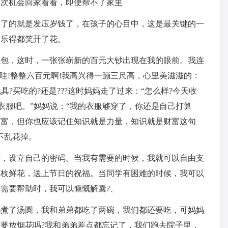
这次机会回家看看，即便帮不了家里
不了的就是发压岁钱了，在孩子的心目中，这是最关键的一
嘴乐得都笑开了花。
红包，这时，一张张崭新的百元大钞出现在我的眼前。我连
哇!整整六百元啊!我高兴得一蹦三尺高，心里美滋滋的：
具?买吃的?还是???这时妈妈走了过来：“怎么样?今天收
买衣服吧。”妈妈说：“我的衣服够穿了，你还是自己打算
财富，但你也应该记住知识就是力量，知识就是财富这句
不乱花掉。
行，设立自己的密码。当我有需要的时候，我就可以自由支
一枝鲜花，送上节日的祝福。当同学有困难的时候，我可以
需要帮助时，我可以慷慨解囊?、
妈煮了汤圆，我和弟弟都吃了两碗，我们都还要吃，可妈妈
要放烟花吗?我和弟弟差点都忘记了，我们跑去院子里，