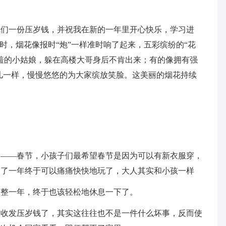
我们一份压岁钱，并祝我在新的一年里开心快乐，学习进
点时，烟花像报时“炮”一样准时响了起来，五彩缤纷的“花
羞的小姑娘，躲在高楼大哥身后不肯出来；有的像拥有强
儿一样，慢慢悠悠的为大家缤放笑脸。这美丽的烟花持续
。
了——春节，小孩子们最希望春节是因为可以有新衣服穿，
习了一年终于可以痛痛快快地玩了，大人其实和小孩一样
整整一年，终于也该轻松地休息一下了。
了收发压岁钱了，其实这往往也不是一件什么坏事，反而使