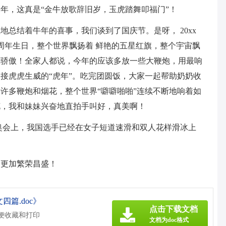
年，这真是“金牛放歌辞旧岁，玉虎踏舞叩福门”！
总结着牛年的喜事，我们谈到了国庆节。是呀， 20xx
 周年生日，整个世界飘扬着 鲜艳的五星红旗，整个宇宙飘
很骄傲！全家人都说，今年的应该多放一些大鞭炮，用最响
接虎虎生威的“虎年”。吃完团圆饭，大家一起帮助奶奶收
许多鞭炮和烟花，整个世界“噼噼啪啪”连续不断地响着如
花，我和妹妹兴奋地直拍手叫好，真美啊！
冬奥会上，我国选手已经在女子短道速滑和双人花样滑冰上
国更加繁荣昌盛！
篇.doc》
点击下载文档
方便收藏和打印
文档为doc格式