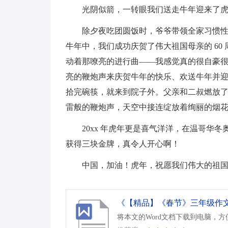
光阴似箭，一转眼我们送走牛年迎来了虎
除夕夜吃团圆饭时，爷爷带领全家习惯性地
牛年中，我们成功庆贺了伟大祖国母亲的 60
动着那嘹亮的进行曲——我感觉真的很自豪
亮的鞭炮声来庆贺牛年的快乐、欢送牛年并迎
拾完碗筷，就来到院子外。父亲和二叔燃放了
雷般的鞭炮声，天空中接连绽放着绚丽的烟
20xx 年虎年更是喜气洋洋，在温哥华
获得三块金牌，真令人开心啊！
中国，加油！虎年，祝愿我们伟大的祖
《【精品】《春节》三年级作文四
将本文的Word文档下载到电脑，