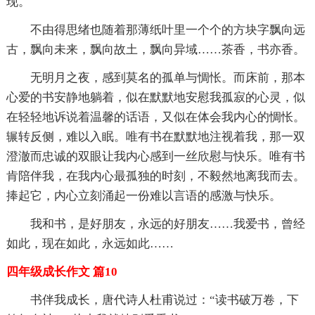
现。
不由得思绪也随着那薄纸叶里一个个的方块字飘向远
古，飘向未来，飘向故土，飘向异域……茶香，书亦香。
无明月之夜，感到莫名的孤单与惆怅。而床前，那本
心爱的书安静地躺着，似在默默地安慰我孤寂的心灵，似
在轻轻地诉说着温馨的话语，又似在体会我内心的惆怅。
辗转反侧，难以入眠。唯有书在默默地注视着我，那一双
澄澈而忠诚的双眼让我内心感到一丝欣慰与快乐。唯有书
肯陪伴我，在我内心最孤独的时刻，不毅然地离我而去。
捧起它，内心立刻涌起一份难以言语的感激与快乐。
我和书，是好朋友，永远的好朋友……我爱书，曾经
如此，现在如此，永远如此……
四年级成长作文 篇10
书伴我成长，唐代诗人杜甫说过：“读书破万卷，下