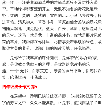
然一转，一汪盛着满满草香的碧绿草原猝不及防扑入眼
帘。草地绿得都要流淌开去，无数不知名的野花撒遍绿
野，红的，黄的，淡紫的，雪白的……小马飞奔过去，投
进草场。清风拂来，草香扑鼻，草原如仙女柔软的绣花绿
裙随风飘逸，摇晃起伏。蓝天，白云，草原，这里是马儿
的天堂。这马，就是我，丰富的课外书，你就是那片绿茵
茵的草原。我驰骋在你怀里，尽情享受着丰硕的绿色，吸
取你甘美的养分。你那广阔的阅读天地，任我畅游。
是你给了我丰富的课外知识，是你带给我写作的灵
感，是你教会我做人的道理，是你送给我读书的乐
趣。“一日无书，百事荒芜”。亲爱的课外书啊，你随我欢
笑，陪我忧伤，伴我成长。
四年级成长作文 篇9
在遥望中，黎明已快咬破夜得唇，心却始终沉醉于文
字的芳香之中，久久不能离散。正是书，使我摆乱了尘世