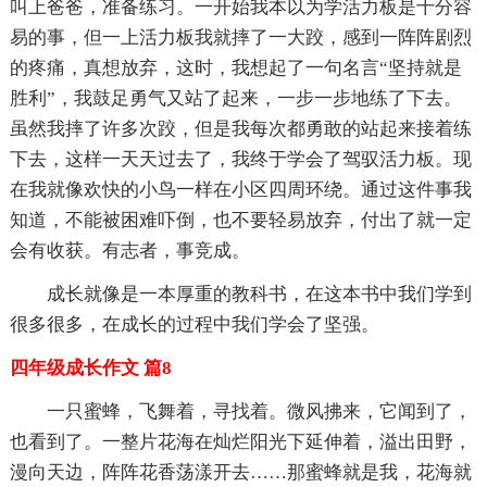
叫上爸爸，准备练习。一开始我本以为学活力板是十分容
易的事，但一上活力板我就摔了一大跤，感到一阵阵剧烈
的疼痛，真想放弃，这时，我想起了一句名言“坚持就是
胜利”，我鼓足勇气又站了起来，一步一步地练了下去。
虽然我摔了许多次跤，但是我每次都勇敢的站起来接着练
下去，这样一天天过去了，我终于学会了驾驭活力板。现
在我就像欢快的小鸟一样在小区四周环绕。通过这件事我
知道，不能被困难吓倒，也不要轻易放弃，付出了就一定
会有收获。有志者，事竞成。
成长就像是一本厚重的教科书，在这本书中我们学到
很多很多，在成长的过程中我们学会了坚强。
四年级成长作文 篇8
一只蜜蜂，飞舞着，寻找着。微风拂来，它闻到了，
也看到了。一整片花海在灿烂阳光下延伸着，溢出田野，
漫向天边，阵阵花香荡漾开去……那蜜蜂就是我，花海就