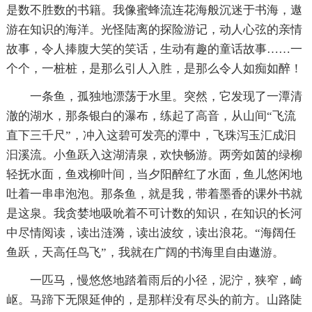
是数不胜数的书籍。我像蜜蜂流连花海般沉迷于书海，遨
游在知识的海洋。光怪陆离的探险游记，动人心弦的亲情
故事，令人捧腹大笑的笑话，生动有趣的童话故事……一
个个，一桩桩，是那么引人入胜，是那么令人如痴如醉！
一条鱼，孤独地漂荡于水里。突然，它发现了一潭清
澈的湖水，那条银白的瀑布，练起了高音，从山间“飞流
直下三千尺”，冲入这碧可发亮的潭中，飞珠泻玉汇成汩
汩溪流。小鱼跃入这湖清泉，欢快畅游。两旁如茵的绿柳
轻抚水面，鱼戏柳叶间，当夕阳醉红了水面，鱼儿悠闲地
吐着一串串泡泡。那条鱼，就是我，带着墨香的课外书就
是这泉。我贪婪地吸吮着不可计数的知识，在知识的长河
中尽情阅读，读出涟漪，读出波纹，读出浪花。“海阔任
鱼跃，天高任鸟飞”，我就在广阔的书海里自由遨游。
一匹马，慢悠悠地踏着雨后的小径，泥泞，狭窄，崎
岖。马蹄下无限延伸的，是那样没有尽头的前方。山路陡