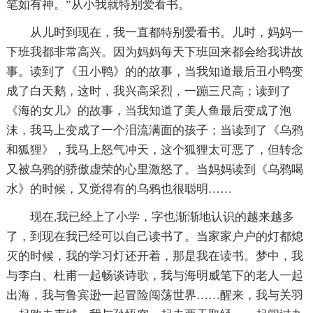
笔如有神。”从小我就特别爱看书。
从儿时到现在，我一直都特别爱看书。儿时，妈妈一
下班我都非常高兴。因为妈妈每天下班回来都会给我讲故
事。读到了《丑小鸭》的的故事，当我知道最后丑小鸭变
成了白天鹅，这时，我兴高采烈，一蹦三尺高；读到了
《海的女儿》的故事，当我知道了美人鱼最后变成了泡
沫，我马上变成了一个泪流满面的孩子；当读到了《乌鸦
和狐狸》，我马上怒气冲天，这个狐狸太可恶了，但转念
又被乌鸦的骄傲虚荣的心里激怒了。当妈妈读到《乌鸦喝
水》的时候，又觉得有的乌鸦也很聪明……
现在,我已经上了小学，字也渐渐地认识的越来越多
了，到现在我已经可以自己读书了。当家家户户的灯都熄
灭的时候，我的学习灯还开着，那是我在读书。梦中，我
与李白、杜甫一起畅谈诗歌，我与海明威笔下的老人一起
出海，我与鲁宾逊一起冒险闯荡世界……醒来，我与关羽