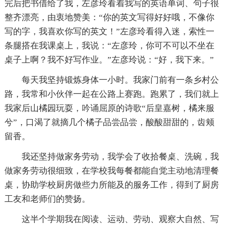
完后把书借给了我，左彦玲看着我写的英语单词、句子很
整齐漂亮，由衷地赞美：“你的英文写得好好哦，不像你
写的字，我喜欢你写的英文！”左彦玲看得入迷，索性一
条腿搭在我课桌上，我说：“左彦玲，你可不可以不坐在
桌子上啊？我不好写作业。”左彦玲说：“好，我下来。”
每天我坚持锻炼身体一小时。我家门前有一条乡村公
路，我常和小伙伴一起在公路上赛跑。跑累了，我们就上
我家后山橘园玩耍，吟诵屈原的诗歌“后皇嘉树，橘来服
兮”，口渴了就摘几个橘子品尝品尝，酸酸甜甜的，齿颊
留香。
我还坚持做家务劳动，我学会了收拾餐桌、洗碗，我
做家务劳动很细致，在学校我每餐都能自觉主动地清理餐
桌，协助学校厨房做些力所能及的服务工作，得到了厨房
工友和老师们的赞扬。
这半个学期我在阅读、运动、劳动、观察大自然、写