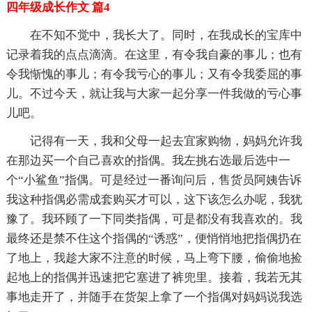
四年级成长作文 篇4
在不知不觉中，我长大了。同时，在我成长的宝库中
记录着我的点点滴滴。在这里，有令我自豪的事儿；也有
令我惭愧的事儿；有令我亏心的事儿；又有令我委屈的事
儿。不过今天，就让我与大家一起分享一件我做的亏心事
儿吧。
记得有一天，我和父母一起去宜家购物，妈妈允许我
在那边买一个自己喜欢的指偶。我左挑右选最后选中一
个“小鲨鱼”指偶。可是经过一番询问后，售货员阿姨告诉
我这种指偶必需成套购买才可以，这下该怎么办呢，我犹
豫了。我环顾了一下同类指偶，可是都没有我喜欢的。我
最终还是禁不住这个指偶的“诱惑”，便悄悄地把指偶扔在
了地上，我趁大家不注意的时候，马上弯下腰，偷偷地捡
起地上的指偶并迅速把它塞进了裤兜里。接着，我若无其
事地走开了，并随手在货架上拿了一个指偶对妈妈说我选