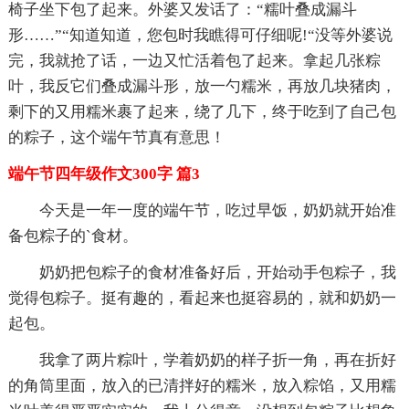
椅子坐下包了起来。外婆又发话了：“糯叶叠成漏斗
形……”“知道知道，您包时我瞧得可仔细呢!“没等外婆说
完，我就抢了话，一边又忙活着包了起来。拿起几张粽
叶，我反它们叠成漏斗形，放一勺糯米，再放几块猪肉，
剩下的又用糯米裹了起来，绕了几下，终于吃到了自己包
的粽子，这个端午节真有意思！
端午节四年级作文300字 篇3
今天是一年一度的端午节，吃过早饭，奶奶就开始准
备包粽子的`食材。
奶奶把包粽子的食材准备好后，开始动手包粽子，我
觉得包粽子。挺有趣的，看起来也挺容易的，就和奶奶一
起包。
我拿了两片粽叶，学着奶奶的样子折一角，再在折好
的角筒里面，放入的已清拌好的糯米，放入粽馅，又用糯