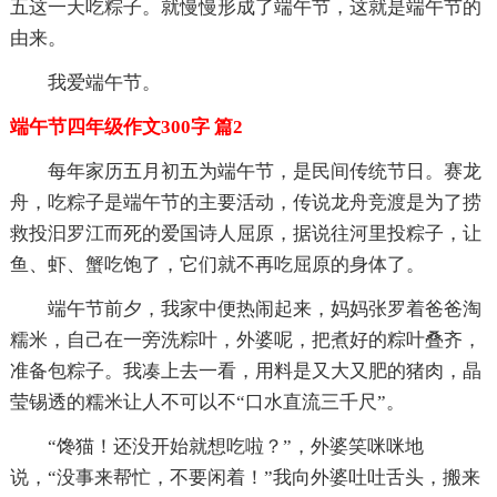
五这一天吃粽子。就慢慢形成了端午节，这就是端午节的
由来。
我爱端午节。
端午节四年级作文300字 篇2
每年家历五月初五为端午节，是民间传统节日。赛龙
舟，吃粽子是端午节的主要活动，传说龙舟竞渡是为了捞
救投汩罗江而死的爱国诗人屈原，据说往河里投粽子，让
鱼、虾、蟹吃饱了，它们就不再吃屈原的身体了。
端午节前夕，我家中便热闹起来，妈妈张罗着爸爸淘
糯米，自己在一旁洗粽叶，外婆呢，把煮好的粽叶叠齐，
准备包粽子。我凑上去一看，用料是又大又肥的猪肉，晶
莹锡透的糯米让人不可以不“口水直流三千尺”。
“馋猫！还没开始就想吃啦？”，外婆笑咪咪地
说，“没事来帮忙，不要闲着！”我向外婆吐吐舌头，搬来