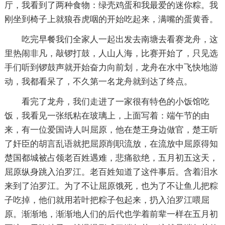
厅，我看到了两种食物：绿壳鸡蛋和我最爱的迷你粽。我
刚坐到椅子上就狼吞虎咽的开始吃起来，满嘴的蛋黄香。
吃完早餐我们全家人一起出发去南塘去看赛龙舟，这
里热闹非凡，敲锣打鼓，人山人海，比赛开始了，只见选
手们听到锣鼓声就开始奋力向前划，龙舟在水中飞快地游
动，我都看呆了，不久第一名龙舟就到达了终点。
看完了龙舟，我们走进了一家很有特色的小饭馆吃
饭，我看见一张纸粘在玻璃上，上面写着：端午节的由
来，有一位爱国诗人叫屈原，他在楚王身边做官，楚王听
了奸臣的胡言乱语就把屈原削职流放，在流放中屈原得知
楚国都城被占领老百姓遇难，悲痛欲绝，五月初五这天，
屈原纵身跳入泊罗江。老百姓知道了这件事后。含着泪水
来到了泊罗江。为了不让屈原饿死，也为了不让鱼儿把粽
子吃掉，他们就用若叶把粽子包起来，扔入泊罗江喂屈
原。渐渐地，渐渐地人们的后代也学着前辈一样在五月初