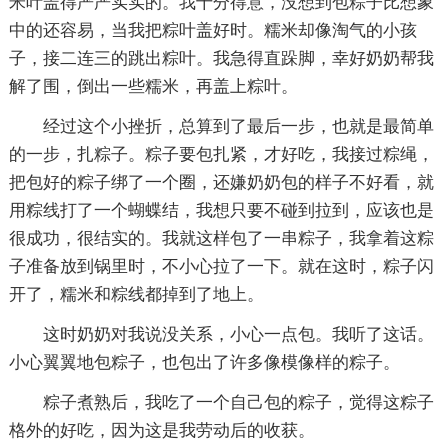
米叶盖得严严实实的。我十分得意，没想到包粽子比想象
中的还容易，当我把粽叶盖好时。糯米却像淘气的小孩
子，接二连三的跳出粽叶。我急得直跺脚，幸好奶奶帮我
解了围，倒出一些糯米，再盖上粽叶。
经过这个小挫折，总算到了最后一步，也就是最简单
的一步，扎粽子。粽子要包扎紧，才好吃，我接过粽绳，
把包好的粽子绑了一个圈，还嫌奶奶包的样子不好看，就
用粽线打了一个蝴蝶结，我想只要不碰到拉到，应该也是
很成功，很结实的。我就这样包了一串粽子，我拿着这粽
子准备放到锅里时，不小心拉了一下。就在这时，粽子闪
开了，糯米和粽线都掉到了地上。
这时奶奶对我说没关系，小心一点包。我听了这话。
小心翼翼地包粽子，也包出了许多像模像样的粽子。
粽子煮熟后，我吃了一个自己包的粽子，觉得这粽子
格外的好吃，因为这是我劳动后的收获。