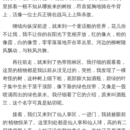
里抓着一根不知从哪捡来的树枝，昂首挺胸地骑在牛背
上，活像一位士兵正骑在战马上上阵杀敌。
继续向纵深前进，就来到一个童话般的世界，花儿你
不让我，我不让你的在阳光下竞相开放，红的像火，粉的
像霞，白的像雪，零零落落地开在草丛里。河边的柳树随
风飘动，与秋风共舞。
再往前走，就来到了热带雨林区。我仔细的观看着，
这里的植物都是我以前从没见过的，突然，我发现了一棵
奇怪的树，这种树上细下粗，底部膨大如酒瓶，碧绿的叶
子集中生长于茎干顶部，像下垂的绿色丝带，又像是一股
喷涌而出的绿色泉水。我仔细看了它的介绍，原来叫酒瓶
兰，这个名字可真是贴切呢。
接着，我们又来到了仙人掌区，一进门，我就被眼前
的'植物惊呆了。这里到处都是仙人掌和仙人球，高的有二