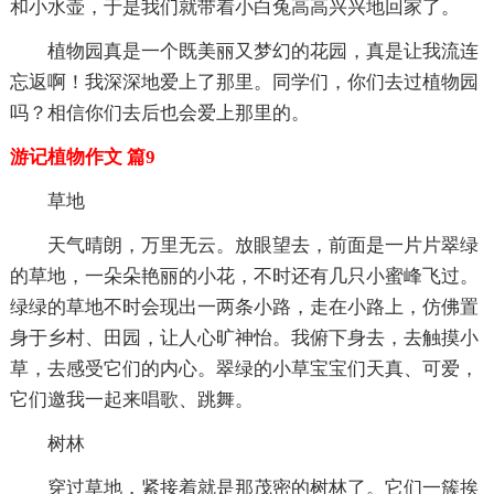
和小水壶，于是我们就带着小白兔高高兴兴地回家了。
植物园真是一个既美丽又梦幻的花园，真是让我流连
忘返啊！我深深地爱上了那里。同学们，你们去过植物园
吗？相信你们去后也会爱上那里的。
游记植物作文 篇9
草地
天气晴朗，万里无云。放眼望去，前面是一片片翠绿
的草地，一朵朵艳丽的小花，不时还有几只小蜜峰飞过。
绿绿的草地不时会现出一两条小路，走在小路上，仿佛置
身于乡村、田园，让人心旷神怡。我俯下身去，去触摸小
草，去感受它们的内心。翠绿的小草宝宝们天真、可爱，
它们邀我一起来唱歌、跳舞。
树林
穿过草地，紧接着就是那茂密的树林了。它们一簇挨