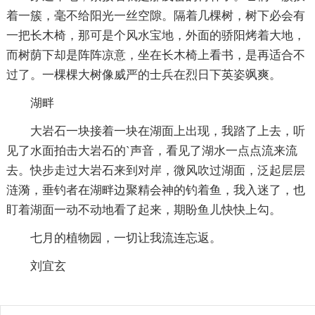
着一簇，毫不给阳光一丝空隙。隔着几棵树，树下必会有
一把长木椅，那可是个风水宝地，外面的骄阳烤着大地，
而树荫下却是阵阵凉意，坐在长木椅上看书，是再适合不
过了。一棵棵大树像威严的士兵在烈日下英姿飒爽。
湖畔
大岩石一块接着一块在湖面上出现，我踏了上去，听
见了水面拍击大岩石的`声音，看见了湖水一点点流来流
去。快步走过大岩石来到对岸，微风吹过湖面，泛起层层
涟漪，垂钓者在湖畔边聚精会神的钓着鱼，我入迷了，也
盯着湖面一动不动地看了起来，期盼鱼儿快快上勾。
七月的植物园，一切让我流连忘返。
刘宜玄