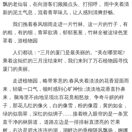
飘的老仙翁，在向游客们频频点头、打招呼 。雨中夹着清
新的泥土气息，混着青草味儿，让人感到清爽舒畅。
我们挽着春风细雨走进一片竹林。这一片的竹子，有
的粗，有的细，青翠欲滴，郁郁葱葱，竹林全被这绿色笼
罩着，游植物园
人们都说：“三月的厦门是最美丽的。”美在哪里呢?
乘着这灿烂的三月没结束时，我们来到了万石植物园寻找
厦门的美丽。
走进植物园，略带寒意的.春风夹着淡淡的花香迎面而
来，轻吸一口气，顿时感到心旷神怡 ;淡淡地花香直扑鼻
来， 脑海里不由地呈现出百花竟相怒放、争奇斗妍的样
子，那花儿红的像火，白的像雪，粉的像霞，黄的如金，
绿的似翡翠，深红的似绸子……接着映入眼帘的是一条宽
直干净的林荫道， 道路左边是一排排标直漂亮的 芒果
树，右边是碧水连连的湖，湖畔边的垂柳随风飘扬，婀娜