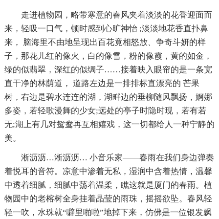
走进植物园，略带寒意的春风夹着淡淡的花香迎面而
来，轻吸一口气，顿时感到心旷神怡 ;淡淡地花香直扑鼻
来， 脑海里不由地呈现出百花竟相怒放、争奇斗妍的样
子，那花儿红的像火，白的像雪，粉的像霞，黄的如金，
绿的似翡翠，深红的似绸子……接着映入眼帘的是一条宽
直干净的林荫道， 道路左边是一排排标直漂亮的 芒果
树，右边是碧水连连的湖，湖畔边的垂柳随风飘扬，婀娜
多姿，若轻歌漫舞的少女;远处的亭子时隐时现，若有若
无;湖上有几对鸳鸯再互相嬉戏，这一切都给人一种宁静的
美。
淅沥沥…淅沥沥… 小音乐家——春雨在我们身边弹奏
着悦耳的音符。凉意中渗着无私，湿润中含着热情，温馨
中透着细腻，细腻中荡着温柔，瞧这就是厦门的春雨。植
物园中的老榕树全身挂着晶莹的雨珠，摇摇欲坠。春风轻
轻一吹，水珠就“噼里啪啦”地掉下来，仿佛是一位银发飘