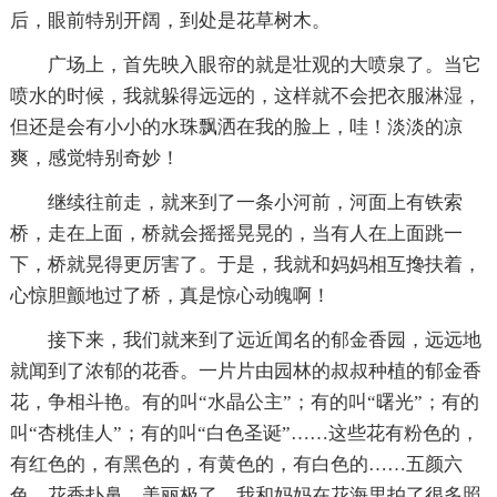
后，眼前特别开阔，到处是花草树木。
广场上，首先映入眼帘的就是壮观的大喷泉了。当它
喷水的时候，我就躲得远远的，这样就不会把衣服淋湿，
但还是会有小小的水珠飘洒在我的脸上，哇！淡淡的凉
爽，感觉特别奇妙！
继续往前走，就来到了一条小河前，河面上有铁索
桥，走在上面，桥就会摇摇晃晃的，当有人在上面跳一
下，桥就晃得更厉害了。于是，我就和妈妈相互搀扶着，
心惊胆颤地过了桥，真是惊心动魄啊！
接下来，我们就来到了远近闻名的郁金香园，远远地
就闻到了浓郁的花香。一片片由园林的叔叔种植的郁金香
花，争相斗艳。有的叫“水晶公主”；有的叫“曙光”；有的
叫“杏桃佳人”；有的叫“白色圣诞”……这些花有粉色的，
有红色的，有黑色的，有黄色的，有白色的……五颜六
色，花香扑鼻，美丽极了。我和妈妈在花海里拍了很多照