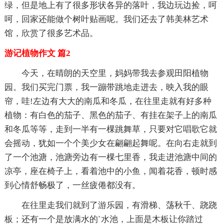
绿，但是地上有了很多形状各异的落叶，我边玩边捡，呵
呵，回家还能做个树叶贴画呢。我们还去了韩美林艺术
馆，欣赏了很多艺术品。
游记植物作文 篇2
今天，在晴朗的天空里，妈妈带我去参观田阳植物
园。我们买完门票，我一蹦带跳地走进去，映入我的眼
帘，哇!左边有大大的南瓜和冬瓜，在往里走就有好多种
植物：有白色的茄子、黑色的茄子、有挂在架子上的南瓜
和冬瓜等等，走到一半有一棵跳舞草，只要对它唱歌它就
会摇动，犹如一个个美少女在翩翩起舞呢。在向右走就到
了一个池溏，池溏旁边有一棵七里香，我走进池溏中间的
凉亭，座在椅子上，看着池中的小鱼，闻着花香，顿时感
到心情舒畅极了，一丝疲倦都没有。
在往里走我们就到了游乐园，有滑梯、荡秋千、跷跷
板；还有一个是放满水的`水池，上面是木板让你踏过