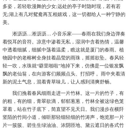
多姿，若轻歌漫舞的少女;远处的亭子时隐时现，若有若
无;湖上有几对鸳鸯再互相嬉戏，这一切都给人一种宁静的
美。
淅沥沥…淅沥沥… 小音乐家——春雨在我们身边弹奏
着悦耳的音符。凉意中渗着无私，湿润中含着热情，温馨
中透着细腻，细腻中荡着温柔，瞧这就是厦门的春雨。植
物园中的老榕树全身挂着晶莹的雨珠，摇摇欲坠。春风轻
轻一吹，水珠就“噼里啪啦”地掉下来，仿佛是一位银发飘
飘的老仙翁，在向游客们频频点头、打招呼 。雨中夹着清
新的泥土气息，混着青草味儿，让人感到清爽舒畅。
我们挽着春风细雨走进一片竹林。这一片的竹子，有
的粗，有的细，青翠欲滴，郁郁葱葱，竹林全被这绿色笼
罩着，站在竹子底下，简直望不见天日。我们漫步在横阡
竖陌的竹间小道，倾听那轻细轻细的竹涛声，饱览那一片
片一簇簇、碧生生绿油油、浓阴匝地、黛云遮日的各式竹