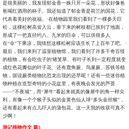
是很美丽的，我发现郁金香一株只开一朵花，形状好像爸
爸喝红酒用的杯子。我还知道了郁金香是荷兰的国花，它
代表着美好的祝福。·在植物园里我们看到了一棵参天巨
松，这棵松树高耸入云，垂下来的树枝都已挨到了地面，
形成了一把直径约八、九米的巨伞，可以供很多人
在“伞”下乘凉，我猜想这棵松树应该生长了上百年了吧。·
最后，我们来到了温室植物馆，我们看到了许多千奇百怪
的植物，有会吃虫子的'猪笼草、有叶子长到一定程度就变
成红色花瓣似的叶子花、还有鹿角蕨、鸟巢蕨、苏铁等植
物，据说蕨类植物比恐龙出现的还早呢！还有一些迷你植
物种植在造型奇特的小花盆里，有夜晚会发光的芦荟
——“不夜城”，而“犀牛”看起来就真的像犀牛的角一样尖
利，有像一个个猴子头似的金黄色仙人球“多头金丝猴”，
还有看起来有点儿吓人的蒲包花。这一天我的收获可真不
少啊！
游记植物作文 篇5