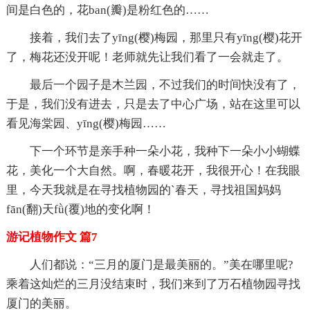
间是白色的，花ban(瓣)是粉红色的……
接着，我们去了yīng(樱)梅园，那里只有yīng(樱)花开
了，梅花还没开呢！老师就先让我们看了一会就走了。
最后一个园子是木兰园，不过我们的时间快没有了，
于是，我们没有进去，只是去了中心广场，站在这里可以
看见海棠园、yīng(樱)梅园……
下一个环节是亲手种一朵小花，我种下一朵小小蝴蝶
花，美化一个大自然。啊，春暖花开，我很开心！在我眼
里，今天我就是在寻找植物园的`春天，寻找祖国妈妈
fān(翻)天fǜ(覆)地的变化啊！
游记植物作文 篇7
人们都说：“三月的厦门是最美丽的。”美在哪里呢?
乘着这灿烂的三月没结束时，我们来到了万石植物园寻找
厦门的美丽。