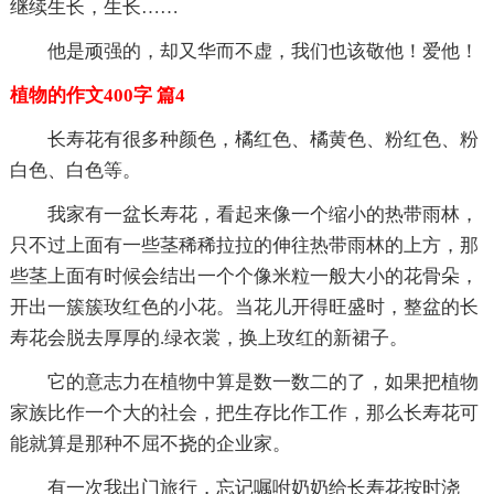
继续生长，生长……
他是顽强的，却又华而不虚，我们也该敬他！爱他！
植物的作文400字 篇4
长寿花有很多种颜色，橘红色、橘黄色、粉红色、粉
白色、白色等。
我家有一盆长寿花，看起来像一个缩小的热带雨林，
只不过上面有一些茎稀稀拉拉的伸往热带雨林的上方，那
些茎上面有时候会结出一个个像米粒一般大小的花骨朵，
开出一簇簇玫红色的小花。当花儿开得旺盛时，整盆的长
寿花会脱去厚厚的.绿衣裳，换上玫红的新裙子。
它的意志力在植物中算是数一数二的了，如果把植物
家族比作一个大的社会，把生存比作工作，那么长寿花可
能就算是那种不屈不挠的企业家。
有一次我出门旅行，忘记嘱咐奶奶给长寿花按时浇