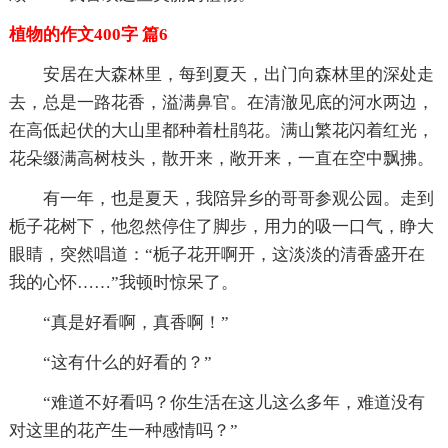
植物的作文400字 篇6
安居在大森林里，每到夏天，出门向森林里的深处走
去，总是一路花香，溢满鼻官。在清澈见底的河水两边，
在高低起伏的大山里都种着杜鹃花。满山繁花闪着红光，
花朵缀满高树枝头，散开来，敞开来，一直在空中飘拂。
有一年，也是夏天，我陪异乡的哥哥参观公园。走到
栀子花树下，他忽然停住了脚步，用力的吸一口气，睁大
眼睛，突然唱道：“栀子花开啊开，这淡淡的清香盛开在
我的心怀……”我顿时惊呆了。
“真是好看啊，真香啊！”
“这有什么的好看的？”
“难道不好看吗？你生活在这儿这么多年，难道没有
对这里的花产生一种感情吗？”