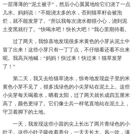
一层薄薄的'“泥土被子”，然后小心翼翼地给它们浇了一点
儿水。妈妈说：“不能浇太多的水，否则猫草籽会被泡
烂，就不能发芽了。”所以我每次浇水都很小心，浇到泥
土变黑就行了。“快喝水吧！快长大吧！”我心里期待着。
过了两天，我惊喜地发现很多米黄色的小芽从泥土中
冒了出来！这些小芽只有一丁丁点，不仔细看还看不出来
呢。我高兴地喊：“妈妈！快过来！快过来！猫草发芽
了！”
第二天，我又去给猫草浇水，惊奇地发现盆子里的米
黄色小芽不见了，很多浅绿色的小尖芽站在泥土上。这些
小尖芽每天喝着水，晒着太阳，过了两天就长成四五厘米
高了，颜色更绿了。它们像士兵一样笔直地站在泥土上，
守卫着脚下的土地。
一天，我发现这些小苗的尖上长出了两片青绿色的小
叶子。这些小叶子吸收着养分，一天天长大。风一吹，满