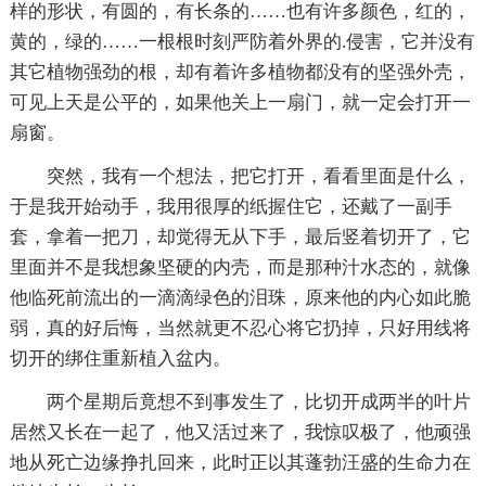
样的形状，有圆的，有长条的……也有许多颜色，红的，
黄的，绿的……一根根时刻严防着外界的.侵害，它并没有
其它植物强劲的根，却有着许多植物都没有的坚强外壳，
可见上天是公平的，如果他关上一扇门，就一定会打开一
扇窗。
突然，我有一个想法，把它打开，看看里面是什么，
于是我开始动手，我用很厚的纸握住它，还戴了一副手
套，拿着一把刀，却觉得无从下手，最后竖着切开了，它
里面并不是我想象坚硬的内壳，而是那种汁水态的，就像
他临死前流出的一滴滴绿色的泪珠，原来他的内心如此脆
弱，真的好后悔，当然就更不忍心将它扔掉，只好用线将
切开的绑住重新植入盆内。
两个星期后竟想不到事发生了，比切开成两半的叶片
居然又长在一起了，他又活过来了，我惊叹极了，他顽强
地从死亡边缘挣扎回来，此时正以其蓬勃汪盛的生命力在