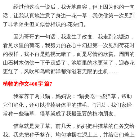
经过他这么一说后，我无地自容，但正因为他的一句
话，让我认真地注意了身边一花一草，我仿佛第一次见到
了非常陌生但又似曾相识的.花朵们。
因为哥哥的一句话，我发生了改变。我走到池塘边，
看见水里的荷花，我努力的在心中幻想第一次见到荷花时
的模样，我不再是熟视无睹了，而是尽情的欣赏。周围的
山石树木仿佛一下子茂盛了，池塘里的水更蓝了，迎春花
更红了，风吹和鸟鸣都洋都洋溢着无限的生机……
植物的作文400字 篇7
我家养了两只猫，妈妈说：“猫要吃一些猫草，帮助
它们消化，还可以排掉身体里的猫毛。”所以，我们家经
常种一些猫草。猫草就成了我最重要的植物朋友。
猫草就是麦子草。前几天，妈妈把种猫草的任务交给
我。我先把种子整齐、均匀地摆在泥土上，并给它们盖上