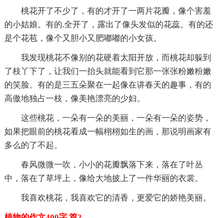
桃花开了不少了，有的才开了一两片花瓣，像个害羞
的小姑娘。有的.全开了，露出了像头发似的花蕊。有的还
是个花苞，像个又胆小又肥嘟嘟的小女孩。
我发现桃花不像别的花硬着太阳开放，而桃花却躲到
了枝丫下了，让我们一抬头就能看到它那一张张粉嫩粉嫩
的笑脸。有的是三五朵聚在一起像在讲春天的趣事，有的
高傲地独占一枝，像美艳漂亮的少妇。
这些桃花，一朵有一朵的美丽，一朵有一朵的姿势，
如果把眼前的桃花看成一幅栩栩如生的画，那说明画家有
多么的了不起。
春风微微一吹，小小的花瓣飘落下来，落在了叶丛
中，落在了草坪上，像给大地披上了一件华丽的衣裳。
我喜欢桃花，我喜欢它的清香，更爱它的娇艳美丽。
植物的作文400字 篇2