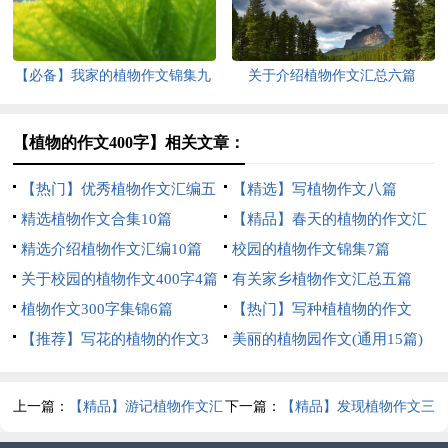
【必备】我家的植物作文锦集九
关于介绍植物作文汇总六篇
篇
【植物的作文400字】相关文章：
【热门】优秀植物作文汇编五
【精选】写植物作文八篇
篇
精选植物作文合集10篇
【精品】春天的植物的作文汇
精选介绍植物作文汇编10篇
总7篇
校园的植物作文锦集7篇
关于校园的植物作文400字4篇
有关家乡植物作文汇总五篇
植物作文300字集锦6篇
【热门】写种植植物的作文
【推荐】写花的植物的作文3
300字三篇
美丽的植物园作文(通用15篇)
篇
上一篇：
【精品】游记植物作文汇
下一篇：
【精品】发现植物作文三
编九篇
篇